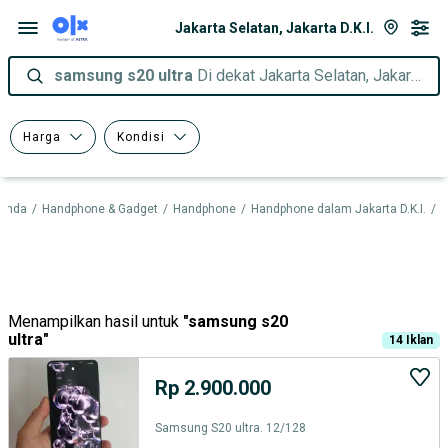
Jakarta Selatan, Jakarta D.K.I.
samsung s20 ultra
Di dekat Jakarta Selatan, Jakarta D.K.I.
Harga
Kondisi
randa
/
Handphone & Gadget
/
Handphone
/
Handphone dalam Jakarta D.K.I.
/
H
Menampilkan hasil untuk
"
samsung s20
ultra
"
14
Iklan
Rp 2.900.000
Samsung S20 ultra. 12/128