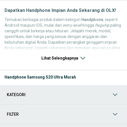
Dapatkan Handphone Impian Anda Sekarang di OLX!
Temukan berbagai produk dalam kategori
Handphone
, seperti
Android maupun IOS, mulai dari
entry-level
hingga
flagship
paling
canggih untuk bekerja atau hiburan. Jelajahi merek, model,
spesifikasi, dan harga yang sesuai dengan anggaran dan
kebutuhan digital Anda. Dapatkan perangkat genggam impian
Anda sekarang! Jelajahi sekarang dan temukan apa yang paling
cocok untuk kebutuhan komunikasi, hiburan, dan produktivitas
Lihat Selengkapnya
Anda! Mulai dari
Handphone & Tablet
,
Aksesoris Handphone &
Tablet
,
Fotografi & Videografi
,
Games & Console
,
Komputer &
Laptop
, hingga
Televisi, Audio & Aksesoris
. Semua kebutuhan
ini tersedia dari pengguna OLX yang ingin berbagi atau
Handphone Samsung S20 Ultra Murah
memperbarui koleksinya. Yuk, lihat barang pilihan kategori
Handphone & Gadget bekas maupun baru yang tersedia untuk
Anda sekarang!
KATEGORI
Aksesoris Handphone & Tablet
Anda bisa mendapatkan berbagai produk dalam kategori
FILTER
Aksesoris Handphone & Tablet
, mulai dari
case
pelindung,
screen protector
,
charger
,
power bank
,
headset
,
earbuds
, hingga