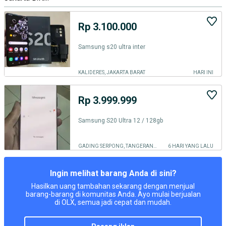
Rp 3.100.000
Samsung s20 ultra inter
KALIDERES, JAKARTA BARAT
HARI INI
Rp 3.999.999
Samsung S20 Ultra 12 / 128gb
GADING SERPONG, TANGERANG KOTA
6 HARI YANG LALU
Ingin melihat barang Anda di sini?
Hasilkan uang tambahan sekarang dengan menjual
barang-barang di komunitas Anda. Ayo mulai berjualan
di OLX, semua jadi cepat dan mudah.