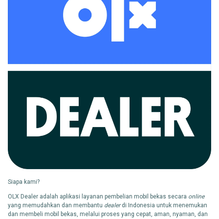
Siapa kami?
OLX Dealer adalah aplikasi layanan pembelian mobil bekas secara
online
yang memudahkan dan membantu
dealer
di Indonesia untuk menemukan
dan membeli mobil bekas, melalui proses yang cepat, aman, nyaman, dan