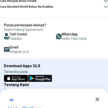
Cara Menjual Mobil Instant
Cara Membeli Mobil Bekas Berkualitas
Punya pertanyaan lainnya?
Segera hubungi layanan kami
Call Center
WhatsApp
1500264
+6287-7360-13560
Email
info@olx.co.id
Download Apps OLX
Tersedia pada
Tentang Kami
Tentang OLX
Syarat & Ketentuan
Kebijakan Privasi
Kebijakan Iklan OLX
Direktorat Jenderal Perlindungan Konsumen dan
Tertib Niaga