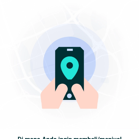
Beranda
...
Handphone dalam Cilandak
Apple dalam Cilandak
16 beli smua tipe iphone 14 l5 pro max 13 plus ibox inter cod langsung
1 / 1
Rp 19.200.000
16 beli smua tipe iphone 14 l5 pro max 13 plus ibox inter cod
langsung