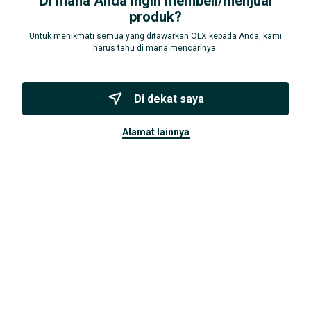
Di mana Anda ingin membeli/menjual
produk?
Untuk menikmati semua yang ditawarkan OLX kepada Anda, kami
Cilandak, Jakarta Selatan, Jakarta D.K.I.
17 Jul
harus tahu di mana mencarinya.
Detail
di dekat saya
Merek
Apple
Kondisi
Baru
alamat lainnya
Deskripsi
sesuai iklan saya cari untuk saya beli
Tipe2 hp premium all type :
...
Selengkapnya