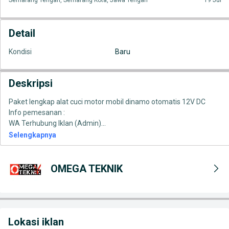
Semarang Tengah, Semarang Kota, Jawa Tengah
19 Jul
Detail
Kondisi
Baru
Deskripsi
Paket lengkap alat cuci motor mobil dinamo otomatis 12V DC
Info pemesanan :
WA Terhubung Iklan (Admin)
...
Selengkapnya
OMEGA TEKNIK
Lokasi iklan