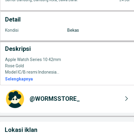
Sumur Bandung, Bandung Kota, Jawa Barat
24 Jul
Detail
Kondisi
Bekas
Deskripsi
Apple Watch Series 10 42mm
Rose Gold
Model IC/B resmi Indonesia
...
Selengkapnya
@WORMSSTORE_
Lokasi iklan