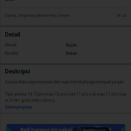
Ciputat, Tangerang Selatan Kota, Banten
08 Jul
Detail
Merek
Apple
Kondisi
Bekas
Deskripsi
Sesuai iklan saya mencari dan siap membeli juga menjual ya gan
Tipe iphone 14 13 pro max 12 pro max 11 pro x xs max 11 pro max
xr 7+ 8+ grnsi inter n ibox y
...
Selengkapnya