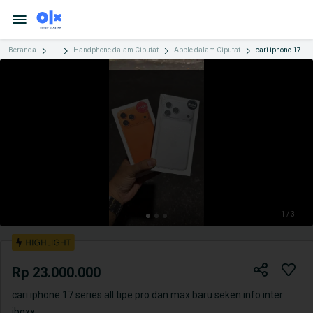
Beranda
...
Handphone dalam Ciputat
Apple dalam Ciputat
cari iphone 17 series all tipe pro dan max baru seken info inter iboxx
1 / 3
Rp 23.000.000
cari iphone 17 series all tipe pro dan max baru seken info inter
iboxx