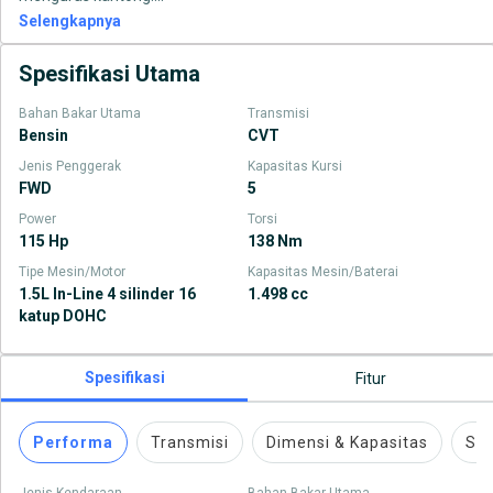
Selengkapnya
Spesifikasi Utama
Bahan Bakar Utama
Transmisi
Bensin
CVT
Jenis Penggerak
Kapasitas Kursi
FWD
5
Power
Torsi
115 Hp
138 Nm
Tipe Mesin/Motor
Kapasitas Mesin/Baterai
1.5L In-Line 4 silinder 16
1.498 cc
katup DOHC
Spesifikasi
Fitur
Performa
Transmisi
Dimensi & Kapasitas
Su