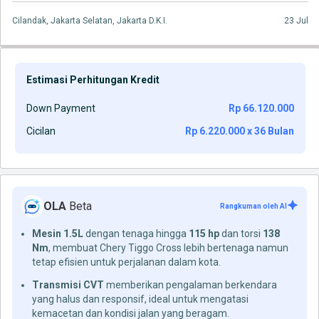
Cilandak, Jakarta Selatan, Jakarta D.K.I.
23 Jul
Estimasi Perhitungan Kredit
Down Payment
Rp 66.120.000
Cicilan
Rp 6.220.000 x 36 Bulan
OLA
Beta
Rangkuman oleh AI
Mesin 1.5L
dengan tenaga hingga
115 hp
dan torsi
138
Nm
, membuat Chery Tiggo Cross lebih bertenaga namun
tetap efisien untuk perjalanan dalam kota.
Transmisi CVT
memberikan pengalaman berkendara
yang halus dan responsif, ideal untuk mengatasi
kemacetan dan kondisi jalan yang beragam.