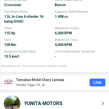
Jenis Kendaraan
Bahan Bakar Utama
Crossover
Bensin
Tipe Mesin/Motor
Kapasitas Mesin/Baterai
1.5L In-Line 4 silinder 16
1.498 cc
katup DOHC
Power
Maksimum Power
115 Hp
6,000 RPM
Torsi
Maksimum Torsi
138 Nm
4,000 RPM
Konsumsi Bahan Bakar
Jenis Bahan Bakar Tambahan
13.5 km/l
-
*Spesifikasi dan Fitur bisa berubah sewaktu-waktu.
Temukan Mobil Chery Lainnya
Lihat
Omoda, Tiggo, C5, J6...
YUNITA MOTORS