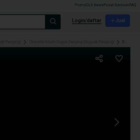
Promo
OLX News
Pusat Bantuan
FAQ
login/daftar
Jual
ak Panjang)
Charade dalam Guguk Panjang (Guguak Panjang)
Dijual Daihatsu Charade