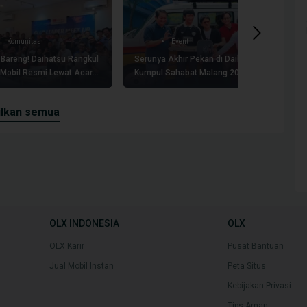
Komunitas
Event
Bareng! Daihatsu Rangkul
Serunya Akhir Pekan di Daihatsu
Da
 Mobil Resmi Lewat Acara
Kumpul Sahabat Malang 2025
T
ader Meet Up 2026
Ba
ilkan semua
OLX INDONESIA
OLX
OLX Karir
Pusat Bantuan
Jual Mobil Instan
Peta Situs
Kebijakan Privasi
Tips Aman