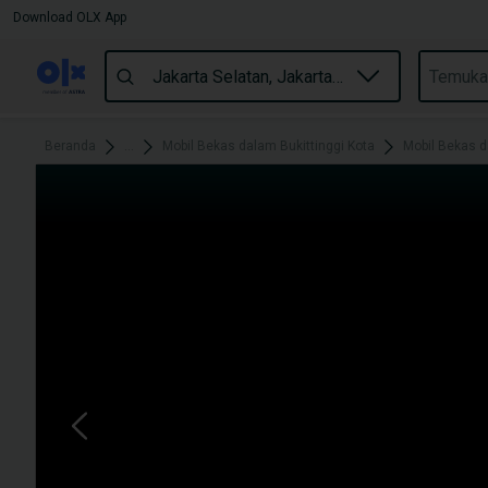
Download OLX App
Beranda
...
Mobil Bekas dalam Bukittinggi Kota
Mobil Bekas 