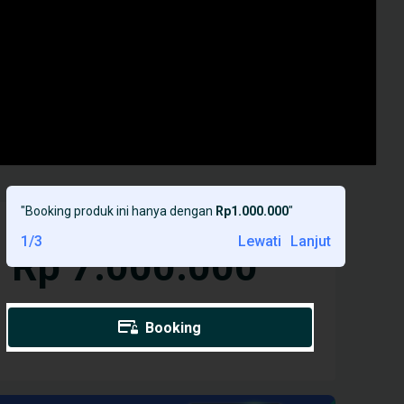
"
Booking produk ini hanya dengan
Rp1.000.000
"
1
/
3
Lewati
Lanjut
Rp 7.000.000
Booking