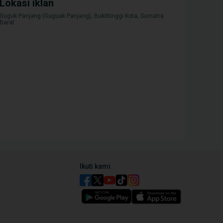
Lokasi iklan
Guguk Panjang (Guguak Panjang), Bukittinggi Kota, Sumatra
Barat
Event
Berita
ihatsu Club Tournament: Awali
Sambut Daihatsu Indonesia
ahun 2025 dengan Olahraga
Master 2024, Daihatsu Ajak 21
reng Klub Mobil Daihatsu
Klub Mobil Adu Skill Tepok Bulu
Ikuti kami