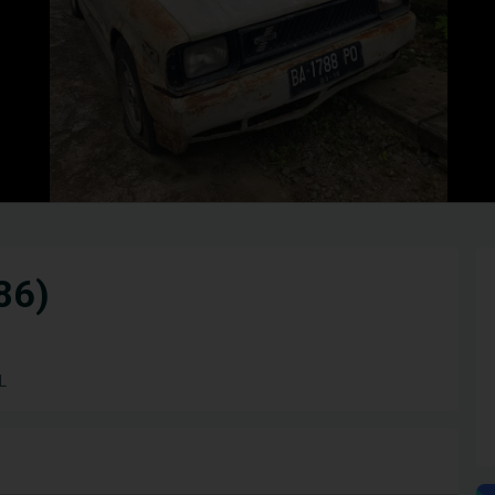
86)
L