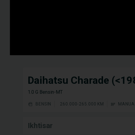
Daihatsu Charade (<19
1.0 G Bensin-MT
BENSIN
260.000-265.000 KM
MANUA
Ikhtisar