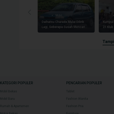
Mobil
Daihatsu Charade Mulai Dilirik
Kumpul 
Lagi, Seberapa Susah Mencari
21 Klub
Suku Cadang Orisinalnya?
Club Le
tamp
KATEGORI POPULER
PENCARIAN POPULER
Mobil Bekas
Tablet
Mobil Baru
Fashion Wanita
Rumah & Apartemen
Fashion Pria
Motor Bekas
Furniture