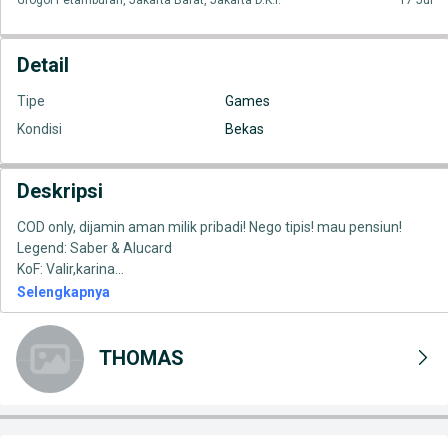
Grogol Petamburan, Jakarta Barat, Jakarta D.K.I.
17 Jul
Detail
Tipe
Games
Kondisi
Bekas
Deskripsi
COD only, dijamin aman milik pribadi! Nego tipis! mau pensiun!
Legend: Saber & Alucard
KoF: Valir,karina
...
Selengkapnya
THOMAS