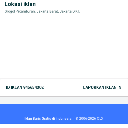
Lokasi iklan
Grogol Petamburan, Jakarta Barat, Jakarta D.K.I.
ID IKLAN
945654302
LAPORKAN IKLAN INI
Iklan Baris Gratis di Indonesia
.
© 2006-2026
OLX