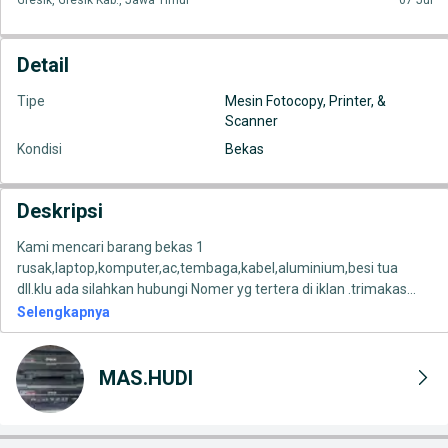
Gresik, Gresik Kab., Jawa Timur
07 Jul
Detail
Tipe
Mesin Fotocopy, Printer, &
Scanner
Kondisi
Bekas
Deskripsi
Kami mencari barang bekas 1
rusak,laptop,komputer,ac,tembaga,kabel,aluminium,besi tua
dll.klu ada silahkan hubungi Nomer yg tertera di iklan .trimakas
...
Selengkapnya
MAS.HUDI