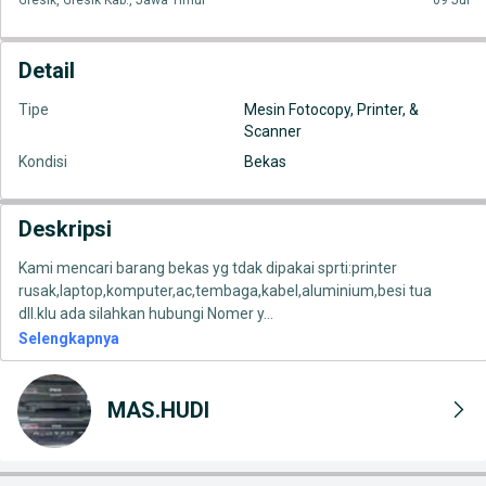
Gresik, Gresik Kab., Jawa Timur
09 Jul
Detail
Tipe
Mesin Fotocopy, Printer, &
Scanner
Kondisi
Bekas
Deskripsi
Kami mencari barang bekas yg tdak dipakai sprti:printer
rusak,laptop,komputer,ac,tembaga,kabel,aluminium,besi tua
dll.klu ada silahkan hubungi Nomer y
...
Selengkapnya
MAS.HUDI