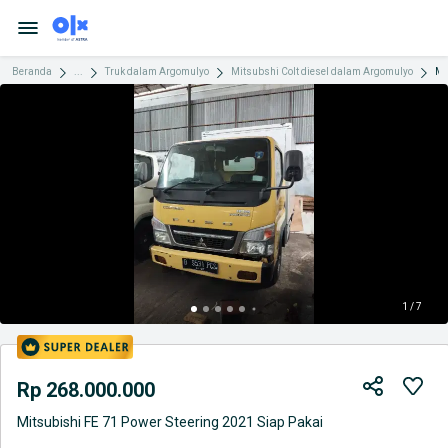
Beranda
...
Truk dalam Argomulyo
Mitsubshi Colt diesel dalam Argomulyo
Mitsubishi FE 71 Power Ste
1 / 7
Rp 268.000.000
Mitsubishi FE 71 Power Steering 2021 Siap Pakai