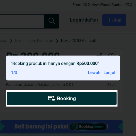
Promo
OLX News
Pusat Bantuan
FAQ
login/daftar
Jual
oran
Nokia dalam Pancoran
Nokia C3 GSM murah
Rp 200.000
"
Booking produk ini hanya dengan
Rp500.000
"
Nokia C3 GSM murah
1
/
3
Lewati
Lanjut
Pancoran, Jakarta Selatan, Jakarta D.K.I.
26 Jul
Booking