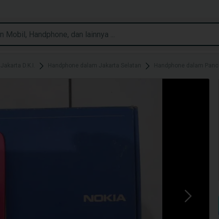
akarta D.K.I.
Handphone dalam Jakarta Selatan
Handphone dalam Panc