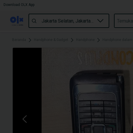
Download OLX App
Beranda
Handphone & Gadget
Handphone
Handphone dalam J