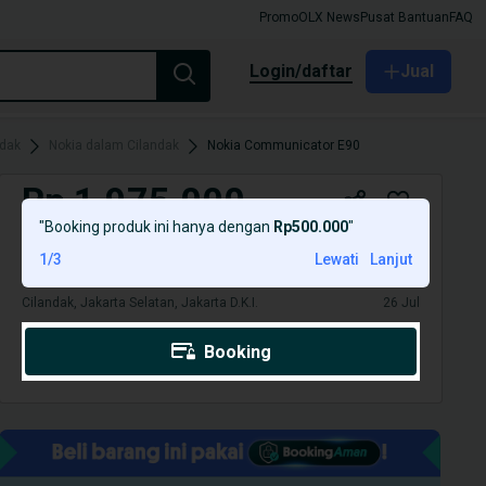
Promo
OLX News
Pusat Bantuan
FAQ
login/daftar
Jual
dak
Nokia dalam Cilandak
Nokia Communicator E90
Rp 1.975.000
"
Booking produk ini hanya dengan
Rp500.000
"
Nokia Communicator E90
1
/
3
Lewati
Lanjut
Cilandak, Jakarta Selatan, Jakarta D.K.I.
26 Jul
Booking