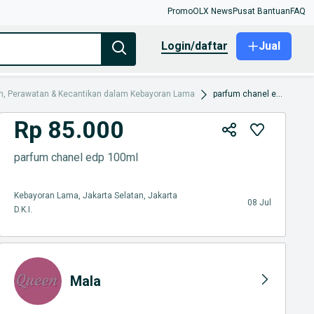
Promo
OLX News
Pusat Bantuan
FAQ
login/daftar
Jual
n, Perawatan & Kecantikan dalam Kebayoran Lama
parfum chanel edp 100ml
Rp 85.000
parfum chanel edp 100ml
Kebayoran Lama, Jakarta Selatan, Jakarta
08 Jul
D.K.I.
Mala