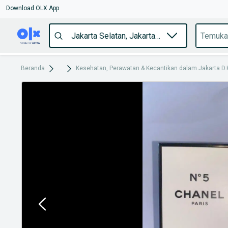
Download OLX App
Beranda
...
Kesehatan, Perawatan & Kecantikan dalam Jakarta D.K