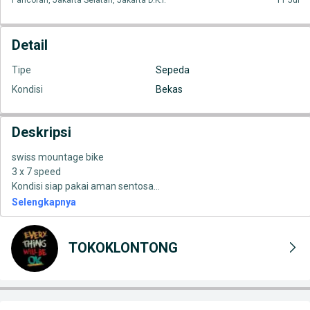
Pancoran, Jakarta Selatan, Jakarta D.K.I.
11 Jul
Detail
Tipe
Sepeda
Kondisi
Bekas
Deskripsi
swiss mountage bike
3 x 7 speed
Kondisi siap pakai aman sentosa
...
Selengkapnya
TOKOKLONTONG