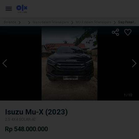
Beranda
...
Isuzu dalam Telanaipura
MU-X dalam Telanaipura
Siap Pakai! Isuzu Mu-X 2023 Matic
1 / 10
Isuzu Mu-X (2023)
2.5 4X4 SOLAR-AT
Rp 548.000.000