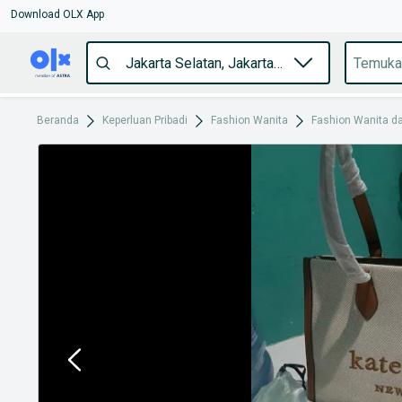
Download OLX App
Beranda
Keperluan Pribadi
Fashion Wanita
Fashion Wanita da