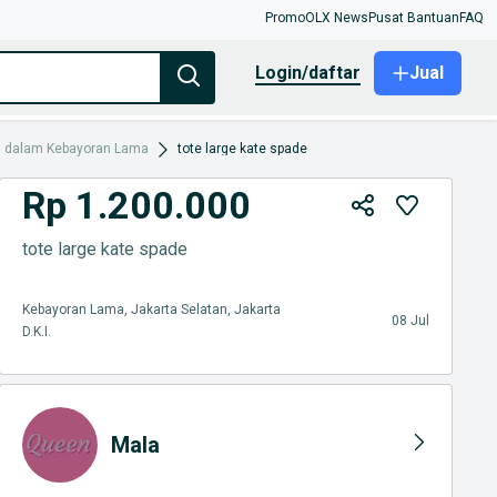
Promo
OLX News
Pusat Bantuan
FAQ
login/daftar
Jual
a dalam Kebayoran Lama
tote large kate spade
Rp 1.200.000
tote large kate spade
Kebayoran Lama, Jakarta Selatan, Jakarta
08 Jul
D.K.I.
Mala