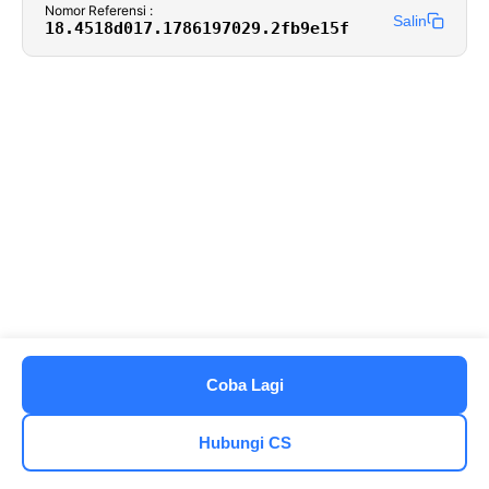
Nomor Referensi :
Salin
18.4518d017.1786197029.2fb9e15f
Coba Lagi
Hubungi CS