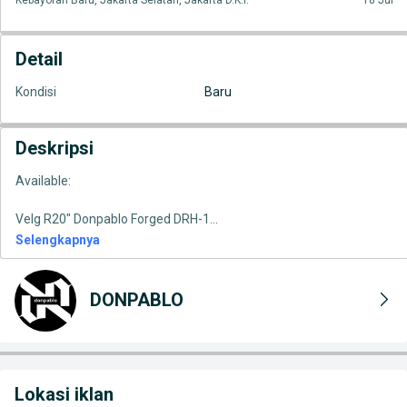
Kebayoran Baru, Jakarta Selatan, Jakarta D.K.I.
18 Jul
Detail
Kondisi
Baru
Deskripsi
Available:
Velg R20" Donpablo Forged DRH-1
...
Selengkapnya
DONPABLO
Lokasi iklan