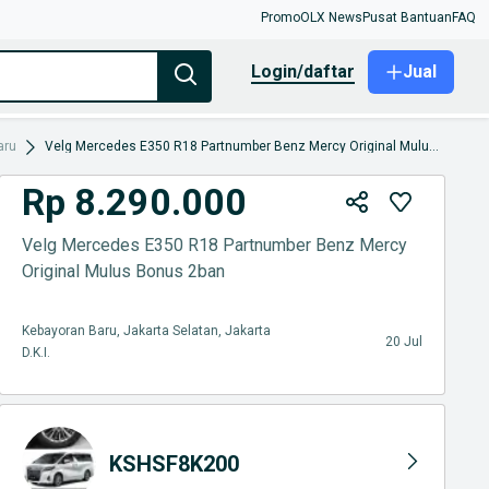
Promo
OLX News
Pusat Bantuan
FAQ
login/daftar
Jual
aru
Velg Mercedes E350 R18 Partnumber Benz Mercy Original Mulus Bonus 2ban
Rp 8.290.000
Velg Mercedes E350 R18 Partnumber Benz Mercy
Original Mulus Bonus 2ban
Kebayoran Baru, Jakarta Selatan, Jakarta
20 Jul
D.K.I.
KSHSF8K200