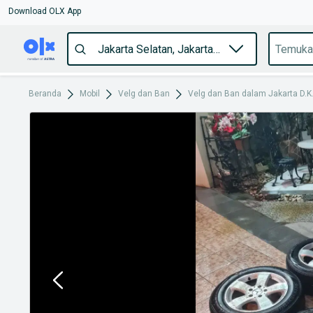
Download OLX App
Beranda
Mobil
Velg dan Ban
Velg dan Ban dalam Jakarta D.K.