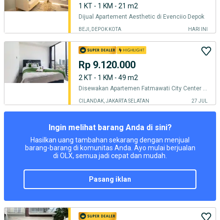
1 KT - 1 KM - 21 m2
Dijual Apartement Aesthetic di Evenciio Depok
BEJI, DEPOK KOTA
HARI INI
Rp 9.120.000
2 KT - 1 KM - 49 m2
Disewakan Apartemen Fatmawati City Center tipe 2BR Full Furnished | FCCC001
CILANDAK, JAKARTA SELATAN
27 JUL
Ingin melihat barang Anda di sini?
Hasilkan uang tambahan sekarang dengan menjual
barang-barang di komunitas Anda. Ayo mulai berjualan
di OLX, semua jadi cepat dan mudah.
pasang iklan