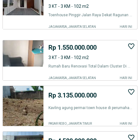
3 KT - 3 KM - 102 m2
Toenhouse Pinggir Jalan Raya Dekat Ragunan Jagakarsa Jakarta Selatan
JAGAKARSA, JAKARTA SELATAN
HARI INI
Rp 1.550.000.000
3 KT - 3 KM - 102 m2
Rumah Baru Renovasi Total Dalam Cluster Di Jagakarsa *x1337px
JAGAKARSA, JAKARTA SELATAN
HARI INI
Rp 3.135.000.000
Kavling agung permai town house di perumahan lenteng agung permai jagakarsa
PASAR REBO, JAKARTA TIMUR
HARI INI