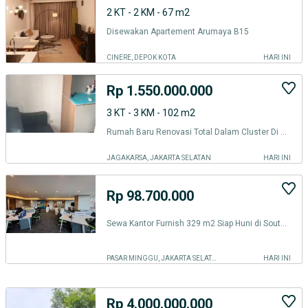
2 KT - 2 KM - 67 m2
Disewakan Apartement Arumaya B15
CINERE, DEPOK KOTA
HARI INI
Rp 1.550.000.000
3 KT - 3 KM - 102 m2
Rumah Baru Renovasi Total Dalam Cluster Di Jagakarsa #1337
JAGAKARSA, JAKARTA SELATAN
HARI INI
Rp 98.700.000
Sewa Kantor Furnish 329 m2 Siap Huni di South Quarter TB Simatupang
PASAR MINGGU, JAKARTA SELATAN
HARI INI
Rp 4.000.000.000