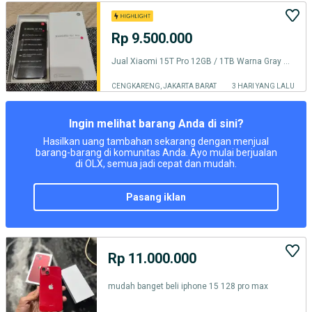
Rp 9.500.000
Jual Xiaomi 15T Pro 12GB / 1TB Warna Gray Masih Garansi Resmi
CENGKARENG, JAKARTA BARAT
3 HARI YANG LALU
Ingin melihat barang Anda di sini?
Hasilkan uang tambahan sekarang dengan menjual
barang-barang di komunitas Anda. Ayo mulai berjualan
di OLX, semua jadi cepat dan mudah.
pasang iklan
Rp 11.000.000
mudah banget beli iphone 15 128 pro max