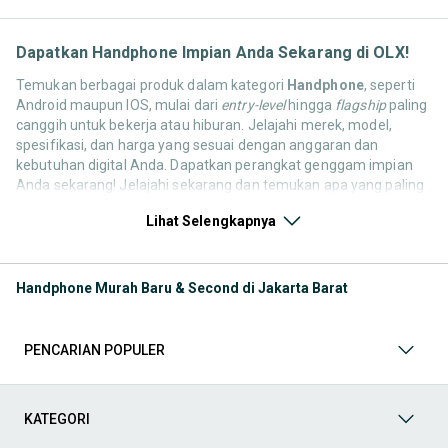
Dapatkan Handphone Impian Anda Sekarang di OLX!
Temukan berbagai produk dalam kategori
Handphone
, seperti
Android maupun IOS, mulai dari
entry-level
hingga
flagship
paling
canggih untuk bekerja atau hiburan. Jelajahi merek, model,
spesifikasi, dan harga yang sesuai dengan anggaran dan
kebutuhan digital Anda. Dapatkan perangkat genggam impian
Anda sekarang! Jelajahi sekarang dan temukan apa yang paling
cocok untuk kebutuhan komunikasi, hiburan, dan produktivitas
Lihat Selengkapnya
Anda! Mulai dari
Handphone & Tablet
,
Aksesoris Handphone &
Tablet
,
Fotografi & Videografi
,
Games & Console
,
Komputer &
Laptop
, hingga
Televisi, Audio & Aksesoris
. Semua kebutuhan
ini tersedia dari pengguna OLX yang ingin berbagi atau
Handphone Murah Baru & Second di Jakarta Barat
memperbarui koleksinya. Yuk, lihat barang pilihan kategori
Handphone & Gadget bekas maupun baru yang tersedia untuk
Anda sekarang!
PENCARIAN POPULER
Aksesoris Handphone & Tablet
Anda bisa mendapatkan berbagai produk dalam kategori
KATEGORI
Aksesoris Handphone & Tablet
, mulai dari
case
pelindung,