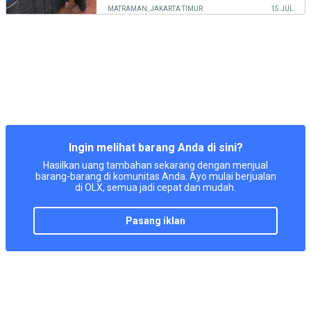
MATRAMAN, JAKARTA TIMUR
15 JUL
Ingin melihat barang Anda di sini?
Hasilkan uang tambahan sekarang dengan menjual
barang-barang di komunitas Anda. Ayo mulai berjualan
di OLX, semua jadi cepat dan mudah.
pasang iklan