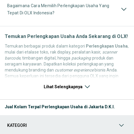
Bagaimana Cara Memilih Perlengkapan Usaha Yang
Tepat Di OLX Indonesia?
Temukan Perlengkapan Usaha Anda Sekarang di OLX!
Temukan berbagai produk dalam kategori
Perlengkapan Usaha
,
mulai dari etalase toko, rak display, peralatan kasir,
scanner
barcode
, timbangan digital, hingga
packaging
produk dan
seragam karyawan. Dapatkan koleksi perlengkapan yang
mendukung branding dan
customer experience
bisnis Anda.
Semua keperluan ini tersedia dari pengguna OLX yang ingin
berbagi atau memperbarui koleksinya. Yuk, lihat barang pilihan
Lihat Selengkapnya
kategori perlengkapan usaha bekas maupun baru yang tersedia
untuk Anda sekarang!
Mesin & Keperluan Industri
Jual Kolam Terpal Perlengkapan Usaha di Jakarta D.K.I.
Anda bisa mendapatkan berbagai produk dalam kategori
Mesin
& Keperluan Industri
, mulai dari mesin produksi, peralatan
heavy
duty
, kompresor, generator,
forklift
, hingga peralatan pengujian,
KATEGORI
pengukuran, dan berbagai komponen industri. Temukan pilihan