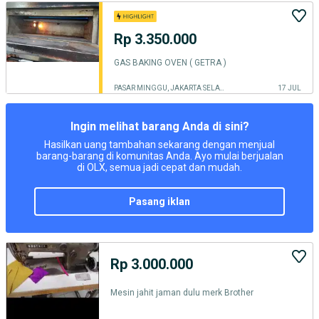
Rp 3.350.000
GAS BAKING OVEN ( GETRA )
PASAR MINGGU, JAKARTA SELATAN
17 JUL
Ingin melihat barang Anda di sini?
Hasilkan uang tambahan sekarang dengan menjual
barang-barang di komunitas Anda. Ayo mulai berjualan
di OLX, semua jadi cepat dan mudah.
pasang iklan
Rp 3.000.000
Mesin jahit jaman dulu merk Brother