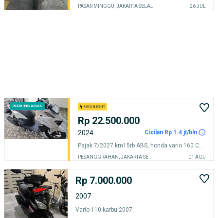
PASAR MINGGU, JAKARTA SELATAN
26 JUL
BOOKING AMAN
Rp 22.500.000
2024
Cicilan Rp 1.4 jt/bln
Pajak 7/2027 km15rb ABS, honda vario 160 CBS iss charger 2024 keyless2
PESANGGRAHAN, JAKARTA SELATAN
01 AGU
Rp 7.000.000
2007
Vario 110 karbu 2007