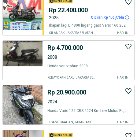
Rp 22.400.000
2025
Cicilan Rp 1.6 jt/bln
(kapan lagi DP 800 lngsng gas) Vario 160 2025 cash credt
CILANDAK, JAKARTA SELATAN
HARI INI
Rp 4.700.000
2008
Honda vario tahun 2008
KEBAYORAN BARU, JAKARTA SELATAN
HARI INI
Rp 20.900.000
2024
Honda Vario 125 CBS 2024 Km Low Mulus Pajak On Panjang
PESANGGRAHAN, JAKARTA SELATAN
HARI INI