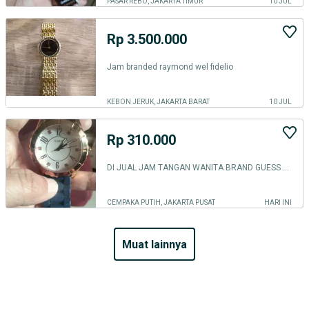
PASAR REBO, JAKARTA TIMUR
10 JUL
Rp 3.500.000
Jam branded raymond wel fidelio
KEBON JERUK, JAKARTA BARAT
10 JUL
Rp 310.000
DI JUAL JAM TANGAN WANITA BRAND GUESS NO MINUS MULUS ORI NO BOX
CEMPAKA PUTIH, JAKARTA PUSAT
HARI INI
muat lainnya