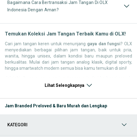
Bagaimana Cara Bertransaksi Jam Tangan Di OLX
Indonesia Dengan Aman?
Temukan Koleksi Jam Tangan Terbaik Kamu di OLX!
Cari jam tangan keren untuk menunjang
gaya dan fungsi
? OLX
menyediakan berbagai pilihan jam tangan, baik untuk pria,
wanita, hingga unisex, dalam kondisi baru maupun preloved
berkualitas. Mulai dari jam tangan analog klasik, digital sporty,
hingga smartwatch modern semua bisa kamu temukan di sini!
Jelajahi ribuan penawaran jam tangan pria dari berbagai merek,
fitur, dan materia seperti stainless steel, kulit asli, hingga
Lihat Selengkapnya
smartwatch multifungsi. Bikin penampilan makin percaya diri
dengan jam tangan yang cocok untuk segala aktivitasmu.
Saatnya tampil lebih berkelas dengan koleksi jam tangan
Jam Branded Preloved & Baru Murah dan Lengkap
terbaik di OLX!
Kategori Keperluan Jam Tangan
Jam tangan elegan, kasual,
sporty, hingga multifungsi tersedia di OLX dalam berbagai
KATEGORI
model, warna, dan material. Temukan jam tangan dari merek
ternama maupun brand lokal dengan harga bersahabat.