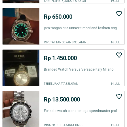
KEBON JERUK, JAKARTA BARAT
19 JUL
Rp 650.000
jam tangan pria unisex timberland fashion original branded preloved
CIPUTAT, TANGERANG SELATAN KOTA
16 JUL
Rp 1.450.000
Branded Watch Versus Versace Italy Milano
TEBET, JAKARTA SELATAN
14 JUL
Rp 13.500.000
For sale watch brand omega speedmaster profesional
PASAR REBO, JAKARTA TIMUR
11 JUL