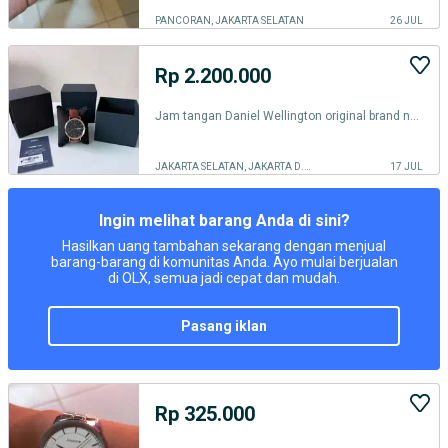
PANCORAN, JAKARTA SELATAN
26 JUL
Rp 2.200.000
Jam tangan Daniel Wellington original brand new (belum pernah dipakai)
JAKARTA SELATAN, JAKARTA D.K.I.
17 JUL
Ingin melihat barang Anda di sini?
Hasilkan uang tambahan sekarang dengan menjual
barang-barang di komunitas Anda. Ayo mulai berjualan
di OLX, semua jadi cepat dan mudah.
pasang iklan
Rp 325.000