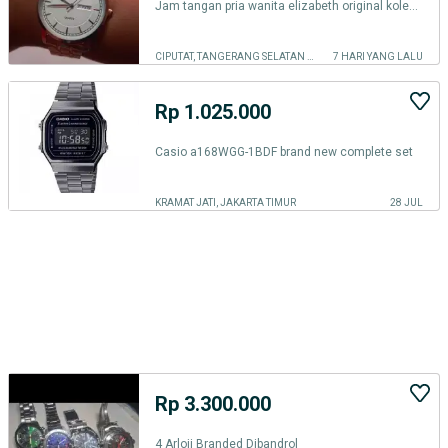
Jam tangan pria wanita elizabeth original koleksi branded
CIPUTAT, TANGERANG SELATAN KOTA
7 HARI YANG LALU
Rp 1.025.000
Casio a168WGG-1BDF brand new complete set
KRAMAT JATI, JAKARTA TIMUR
28 JUL
Rp 3.300.000
4 Arloji Branded Dibandrol