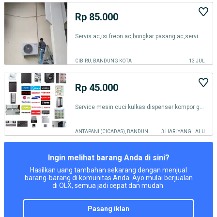
Rp 85.000
Servis ac,isi freon ac,bongkar pasang ac,servis kulkas,water heater
CIBIRU, BANDUNG KOTA
13 JUL
Rp 45.000
Service mesin cuci kulkas dispenser kompor gas ac panggilan terdekat
ANTAPANI (CICADAS), BANDUNG KOTA
3 HARI YANG LALU
Ingin melihat barang Anda di sini?
Hasilkan uang tambahan sekarang dengan menjual
barang-barang di komunitas Anda. Ayo mulai berjualan
di OLX, semua jadi cepat dan mudah.
pasang iklan