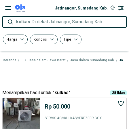
Jatinangor, Sumedang Kab.
kulkas
Di dekat Jatinangor, Sumedang Kab.
Harga
Kondisi
Tipe
Beranda
/
...
/
Jasa dalam Jawa Barat
/
Jasa dalam Sumedang Kab.
/
Jasa dalam Jatinangor
Menampilkan hasil untuk
"
kulkas
"
28
Iklan
Rp 50.000
SERVIS AC//KULKAS//FREZEER BOX