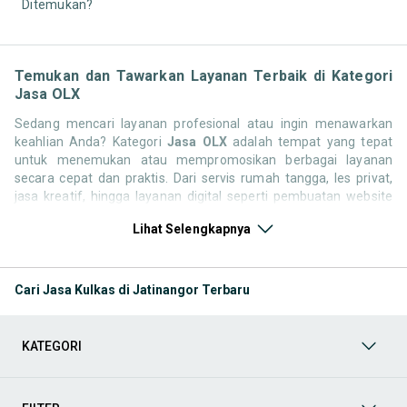
Ditemukan?
Temukan dan Tawarkan Layanan Terbaik di Kategori
Jasa OLX
Sedang mencari layanan profesional atau ingin menawarkan
keahlian Anda? Kategori
Jasa OLX
adalah tempat yang tepat
untuk menemukan atau mempromosikan berbagai layanan
secara cepat dan praktis. Dari servis rumah tangga, les privat,
jasa kreatif, hingga layanan digital seperti pembuatan website
atau social media marketing, semua tersedia di satu platform
Lihat Selengkapnya
yang mudah diakses kapan saja dan di mana saja.
Dengan ribuan pengguna setiap harinya, OLX membuka peluang
besar bagi Anda untuk menjangkau lebih banyak pelanggan atau
Cari Jasa Kulkas di Jatinangor Terbaru
menemukan penyedia jasa terpercaya sesuai kebutuhan. Baik
Anda individu, pemilik usaha kecil, atau penyedia jasa
profesional, semuanya bisa memanfaatkan kategori Jasa untuk
KATEGORI
memperluas jangkauan dan menambah penghasilan. Berikut ini
adalah kategori lainnya yang bisa Anda temukan:
Jasa & Lowongan
Peluang kerja dari berbagai bidang yang