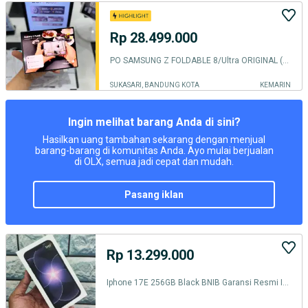
Rp 28.499.000
PO SAMSUNG Z FOLDABLE 8/Ultra ORIGINAL (Authorized) Resmi
SUKASARI, BANDUNG KOTA
KEMARIN
Ingin melihat barang Anda di sini?
Hasilkan uang tambahan sekarang dengan menjual
barang-barang di komunitas Anda. Ayo mulai berjualan
di OLX, semua jadi cepat dan mudah.
pasang iklan
Rp 13.299.000
Iphone 17E 256GB Black BNIB Garansi Resmi Indonesia