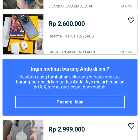
CILANDAK, JAKARTA SELATAN
HARI INI
Rp 2.600.000
Realme 13 Plus 12/256GB
PANCORAN, JAKARTA SELATAN
HARI INI
Ingin melihat barang Anda di sini?
Hasilkan uang tambahan sekarang dengan menjual
barang-barang di komunitas Anda. Ayo mulai berjualan
di OLX, semua jadi cepat dan mudah.
pasang iklan
Rp 2.999.000