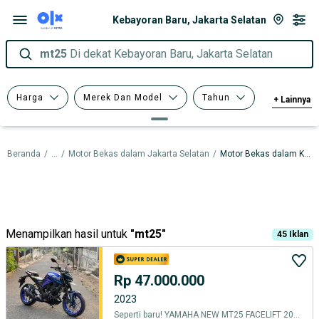
Kebayoran Baru, Jakarta Selatan
mt25
Di dekat Kebayoran Baru, Jakarta Selatan
Harga
Merek Dan Model
Tahun
+
Lainnya
Tipe Membership
Beranda
/
...
/
Motor Bekas dalam Jakarta Selatan
/
Motor Bekas dalam Kebayoran Baru
Menampilkan hasil untuk
"
mt25
"
45
Iklan
Rp 47.000.000
2023
Seperti baru! YAMAHA NEW MT25 FACELIFT 2023 Akhir Mt 25 250fi alien v2