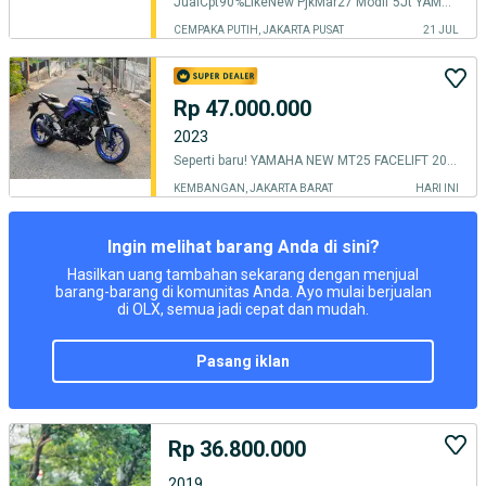
JualCpt90%LikeNew PjkMar27 Modif 5Jt YAMAHA MT25 2019 HITAM MT 25
CEMPAKA PUTIH, JAKARTA PUSAT
21 JUL
Rp 47.000.000
2023
Seperti baru! YAMAHA NEW MT25 FACELIFT 2023 Akhir Mt 25 250fi alien v2
KEMBANGAN, JAKARTA BARAT
HARI INI
Ingin melihat barang Anda di sini?
Hasilkan uang tambahan sekarang dengan menjual
barang-barang di komunitas Anda. Ayo mulai berjualan
di OLX, semua jadi cepat dan mudah.
pasang iklan
Rp 36.800.000
2019