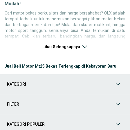
Mudah!
Cari motor bekas berkualitas dan harga bersahabat? OLX adalah
tempat terbaik untuk menemukan berbagai pilihan motor bekas
dari berbagai merek dan tipe! Mulai dari skuter matik irit, hingga
motor sport tangguh, semuanya bisa Anda temukan di satu
tempat. Cek iklan terbaru, bandingkan harga, dan langsung
hubungi penjual untuk negosiasi atau tanya kondisi motor. Selain
Lihat Selengkapnya
motor bekas, jangan lewatkan juga kategori pendukung lainnya
untuk melengkapi kebutuhan berkendara Anda Seperti:
Kategori Motor
: Temukan motor di OLX baik kondisi baru
Jual Beli Motor Mt25 Bekas Terlengkap di Kebayoran Baru
atau bekas
Kategori Aksesoris
: Lengkapi tampilan dan kenyamanan
berkendara Anda dengan berbagai aksesoris motor di OLX.
KATEGORI
Mulai dari box motor, windshield, jok custom, spion, hingga
lampu LED dan stiker body kit semuanya tersedia untuk
berbagai tipe motor. Cocok untuk yang ingin tampil beda atau
sekadar menambah kenyamanan berkendara.
FILTER
Kategori Helm
: Keselamatan adalah hal utama saat
berkendara. Di OLX, Anda bisa menemukan berbagai jenis
helm standar SNI, helm full face, half face, hingga helm
KATEGORI POPULER
cross, dalam kondisi baru maupun bekas layak pakai.