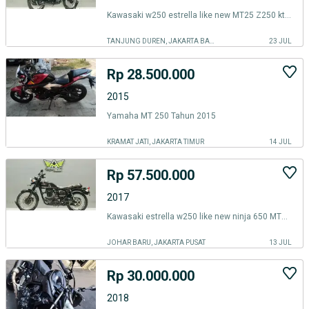
Kawasaki w250 estrella like new MT25 Z250 ktm duke250 siap gas aja
TANJUNG DUREN, JAKARTA BARAT
23 JUL
Rp 28.500.000
2015
Yamaha MT 250 Tahun 2015
KRAMAT JATI, JAKARTA TIMUR
14 JUL
Rp 57.500.000
2017
Kawasaki estrella w250 like new ninja 650 MT25 Z650 siap gas
JOHAR BARU, JAKARTA PUSAT
13 JUL
Rp 30.000.000
2018