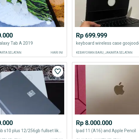
0.000
Rp 699.999
laxy Tab A 2019
keyboard wireless case goojoo
ARTA SELATAN
HARI INI
KEBAYORAN BARU, JAKARTA SELATAN
0.000
Rp 8.000.000
Samsung tab s10 plus 12/256gb fullset like new
Ipad 11 (A16) and Apple Pencil