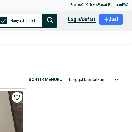
Promo
OLX News
Pusat Bantuan
FAQ
login/daftar
Jual
Hanya di Tablet
SORTIR MENURUT
: Tanggal Diterbitkan