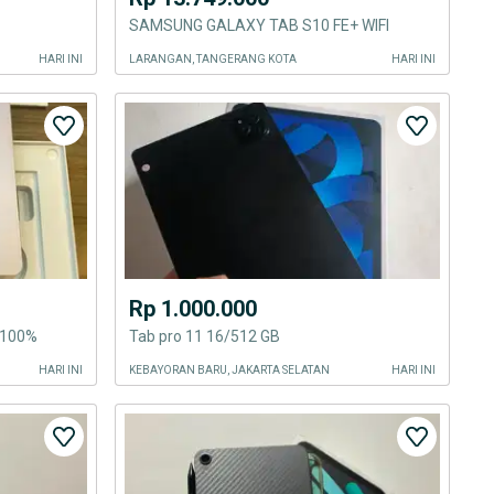
SAMSUNG GALAXY TAB S10 FE+ WIFI
HARI INI
LARANGAN, TANGERANG KOTA
HARI INI
Rp 1.000.000
bh100%
Tab pro 11 16/512 GB
HARI INI
KEBAYORAN BARU, JAKARTA SELATAN
HARI INI