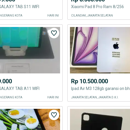
ALAXY TAB S11 WIFI
Xiaomi Pad 8 Pro Ram 8/256
ANGERANG KOTA
HARI INI
CILANDAK, JAKARTA SELATAN
9.000
Rp 10.500.000
ALAXY TAB A11 WIFI
Ipad Air M3 128gb garansi on 
ANGERANG KOTA
HARI INI
JAKARTA SELATAN, JAKARTA D.K.I.