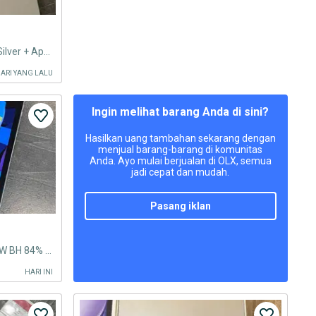
iPad A16 th2025 128GB WiFi – Silver + Apple Pencil usb c
HARI YANG LALU
Ingin melihat barang Anda di sini?
Hasilkan uang tambahan sekarang dengan
menjual barang-barang di komunitas
Anda. Ayo mulai berjualan di OLX, semua
jadi cepat dan mudah.
pasang iklan
IPAD AIR 4 64GB BLUE LIKE A NEW BH 84% ORIGINAL GARANSI
HARI INI