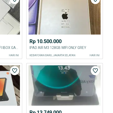
Rp 10.500.000
BH 100% IPAD AIR M4 128GB WIFI IBOX GARANSI ON 2027
IPAD AIR M3 128GB WIFI ONLY GREY
HARI INI
KEBAYORAN BARU, JAKARTA SELATAN
HARI INI
Rp 13.749.000