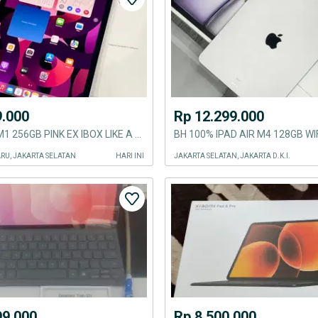
9.000
Rp 12.299.000
IPAD AIR 5 M1 256GB PINK EX IBOX LIKE A NEW BH 93% ORIGINAL
RU, JAKARTA SELATAN
HARI INI
JAKARTA SELATAN, JAKARTA D.K.I.
99.000
Rp 8.500.000