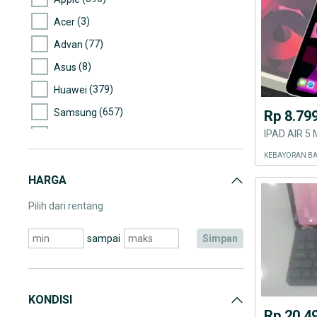
(3)
Acer
(77)
Advan
(8)
Asus
(379)
Huawei
(657)
Samsung
Rp 8.79
(7)
Evercoss
(1)
KEBAYORAN BA
LG
HARGA
(38)
Lenovo
(1)
Sony
Pilih dari rentang
(1)
IMO
sampai
simpan
(1)
Mito
(225)
Xiaomi
(9)
HP
KONDISI
Rp 20.4
(354)
Tipe Tablet Lainnya