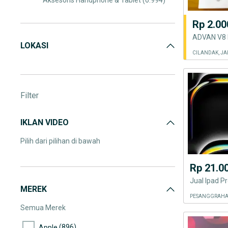
Aksesoris Handphone & Tablet
(6.994)
Fotografi & Videografi
(4.843)
Rp 2.00
Games & Console
(2.350)
ADVAN V8 
LOKASI
Komputer & Laptop
(21.889)
CILANDAK, JA
Televisi, Audio & Aksesoris
(11.660)
Filter
IKLAN VIDEO
Pilih dari pilihan di bawah
Rp 21.0
MEREK
PESANGGRAHAN
Semua Merek
(896)
Apple