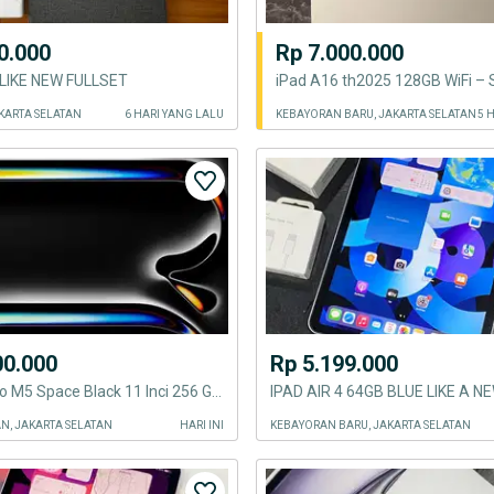
0.000
Rp 7.000.000
LIKE NEW FULLSET
KARTA SELATAN
6 HARI YANG LALU
KEBAYORAN BARU, JAKARTA SELATAN
5 
00.000
Rp 5.199.000
Jual Ipad Pro M5 Space Black 11 Inci 256 GB Garansi Ibox Baru 1 Bulan
, JAKARTA SELATAN
HARI INI
KEBAYORAN BARU, JAKARTA SELATAN