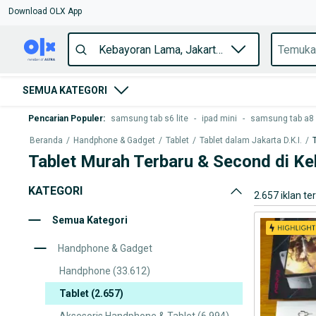
Download OLX App
SEMUA KATEGORI
Pencarian Populer
:
samsung tab s6 lite
-
ipad mini
-
samsung tab a8
Beranda
/
Handphone & Gadget
/
Tablet
/
Tablet dalam Jakarta D.K.I.
/
Tablet Murah Terbaru & Second di K
KATEGORI
2.657 iklan te
Semua Kategori
Handphone & Gadget
Handphone
(33.612)
Tablet
(2.657)