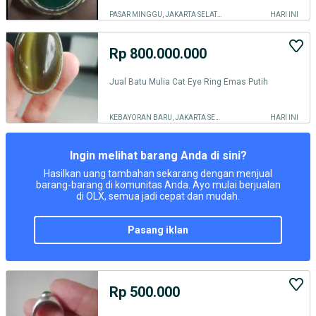
PASAR MINGGU, JAKARTA SELATAN
HARI INI
Rp 800.000.000
Jual Batu Mulia Cat Eye Ring Emas Putih
KEBAYORAN BARU, JAKARTA SELATAN
HARI INI
Ingin melihat barang Anda di sini?
Hasilkan uang tambahan sekarang dengan menjual
barang-barang di komunitas Anda. Ayo mulai berjualan
di OLX, semua jadi cepat dan mudah.
pasang iklan
Rp 500.000