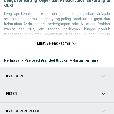
Lengkapi Barang Keperluan Pribadi Anda Sekarang di
OLX!
Lengkapi kebutuhan Anda dengan berbagai pilihan, Jelajahi
sekarang dan temukan apa yang paling cocok untuk
gaya dan
kebutuhan Anda!
seperti perlengkapan adat & rohani, fashion
wanita dan pria, jam tangan, perhiasan, hingga produk
kesehatan, perawatan, kecantikan, tiket, dan voucher. Semua
keperluan tersebut tersedia dari pengguna OLX yang ingin
Lihat Selengkapnya
berbagi atau memperbarui koleksinya. Yuk, Lihat barang pilihan
kategori keperluan pribadi bekas yang tersedia untuk Anda
sekarang!
Perhiasan - Preloved Branded & Lokal – Harga Termurah!
Kategori Keperluan Pribadi Adat & Rohani
Temukan berbagai
produk dalam kategori Adat & Rohani Pribadi, mulai dari
pakaian adat, perlengkapan ibadah, dekorasi keagamaan,
KATEGORI
kitab suci, hingga aksesori spiritual. Jelajahi koleksi yang
sesuai dengan kebutuhan tradisi dan keyakinan Anda.
Kategori Keperluan Pribadi Fashion Wanita
Anda bisa
mendapatkan berbagai produk dalam kategori Fashion
FILTER
Wanita, mulai dari pakaian trendi, aksesoris modis, sepatu,
tas, hingga perlengkapan kecantikan. Temukan pilihan
terbaik untuk melengkapi kebutuhan fashion Anda!
KATEGORI POPULER
Kategori Keperluan Pribadi Fashion Pria
Cari produk-produk