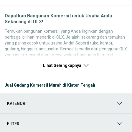
Dapatkan Bangunan Komersil untuk Usaha Anda
Sekarang di OLX!
Temukan bangunan komersil yang Anda inginkan dengan
berbagai pilihan menarik di OLX. Jelajahi sekarang dan temukan
yang paling cocok untuk usaha Anda! Seperti ruko, kantor,
gudang, hingga ruang usaha. Semua tersedia dari pengguna OLX
yang ingin menjual atau menyewakan bangunan komersil
mereka. Yuk, lihat pilihan properti bekas maupun baru yang
Lihat Selengkapnya
tersedia untuk Anda sekarang!
Beli Rumah & Apartemen
Temukan berbagai pilihan tempat
tinggal mulai dari rumah tapak, apartemen, hingga
Jual Gudang Komersil Murah di Klaten Tengah
kondominium. Jelajahi properti berdasarkan lokasi, jumlah
kamar, fasilitas, dan harga yang sesuai dengan anggaran
Anda. Dapatkan hunian impian Anda sekarang!
KATEGORI
Sewa Rumah & Apartemen
Temukan berbagai pilihan
tempat tinggal, mulai dari rumah tapak, apartemen, hingga
kondominium. Jelajahi properti berdasarkan lokasi, jumlah
kamar, fasilitas, dan harga yang sesuai dengan anggaran
FILTER
Anda. Dapatkan hunian impian Anda sekarang!