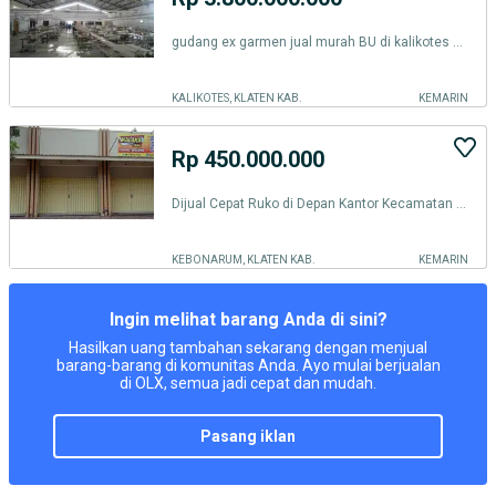
gudang ex garmen jual murah BU di kalikotes Klaten
KALIKOTES, KLATEN KAB.
KEMARIN
Rp 450.000.000
Dijual Cepat Ruko di Depan Kantor Kecamatan Kebonarum
KEBONARUM, KLATEN KAB.
KEMARIN
Ingin melihat barang Anda di sini?
Hasilkan uang tambahan sekarang dengan menjual
barang-barang di komunitas Anda. Ayo mulai berjualan
di OLX, semua jadi cepat dan mudah.
pasang iklan