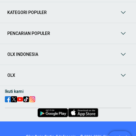
Tanah
Cari penawaran menarik di kategori
Tanah
, termasuk
tanah kavling, lahan pertanian, dan lahan industri. Sesuaikan
KATEGORI POPULER
dengan kebutuhan pembangunan atau investasi Anda.
Temukan lokasi strategis dengan harga terbaik di OLX.
Indekos
Jelajahi berbagai pilihan
Indekos
di OLX! Temukan
PENCARIAN POPULER
kamar indekos dengan fasilitas lengkap, lokasi strategis
dekat kampus atau perkantoran, dan harga yang sesuai
dengan anggaran Anda. Baik untuk pelajar, mahasiswa,
maupun pekerja, OLX menyediakan beragam opsi indekos
OLX INDONESIA
yang nyaman dan aman.
Sewa Bangunan Komersil
Anda bisa mendapatkan berbagai
properti dalam kategori
Properti Komersial
, seperti ruko,
OLX
kantor, gudang, hingga ruang usaha. Temukan pilihan terbaik
untuk mendukung bisnis Anda! Semua harga bersaing dan
pastikan properti sesuai dengan kebutuhan usaha Anda.
Ikuti kami
Cara Mendapatkan Bangunan Komersil di OLX
Untuk menemukan berbagai bagunan komersil, kunjungi kategori
yang tersedia di menu OLX. Pilih properti yang Anda butuhkan
berdasarkan lokasi, jenis, atau preferensi lainnya. Setelah
menemukan yang sesuai, hubungi penjual untuk memastikan