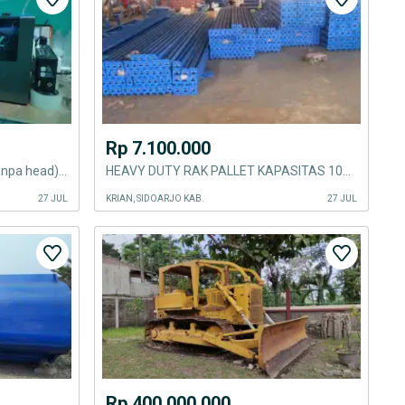
Rp 7.100.000
Printer DTF Riecat Alfa Gen 3 (tanpa head) & Oven Khusus DTF
HEAVY DUTY RAK PALLET KAPASITAS 1000KG - 4000KG PER LEVEL
27 JUL
KRIAN, SIDOARJO KAB.
27 JUL
Rp 400.000.000