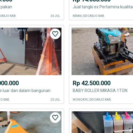
g pakan
OARJO KAB.
26 JUL
KRIAN, SIDOARJO KAB.
000.000
Rp 42.500.000
e luar dan dalam bangunan
BABY ROLLER MIKASA 1TON
JO KAB.
20 JUL
WONOAYU, SIDOARJO KAB.