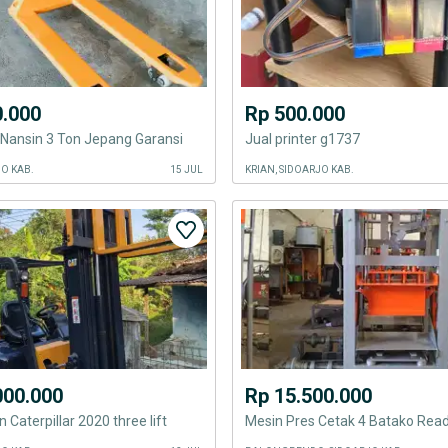
0.000
Rp 500.000
 Nansin 3 Ton Jepang Garansi
Jual printer g1737
JO KAB.
15 JUL
KRIAN, SIDOARJO KAB.
000.000
Rp 15.500.000
n Caterpillar 2020 three lift
Mesin Pres Cetak 4 Batako Rea