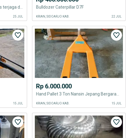
Jual tangki ex Pertamina kualitas terjaga dengan standard Nasional
Bulldozer Caterpillar D7F
25 JUL
KRIAN, SIDOARJO KAB.
22 JUL
Rp 6.000.000
Hand Pallet 3 Ton Nansin Jepang Bergaransi
15 JUL
KRIAN, SIDOARJO KAB.
15 JUL