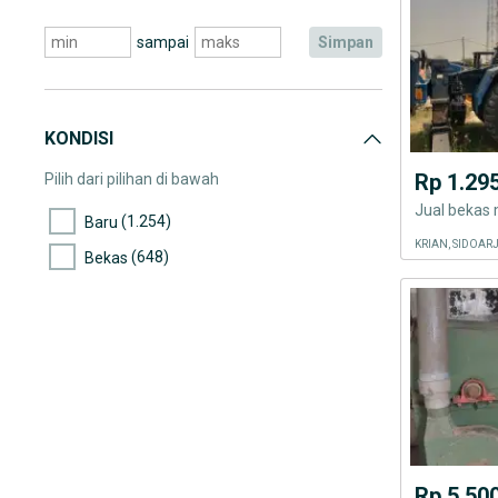
sampai
simpan
KONDISI
Rp 1.29
Pilih dari pilihan di bawah
Jual bekas 
(1.254)
Baru
KRIAN, SIDOAR
(648)
Bekas
Rp 5.50