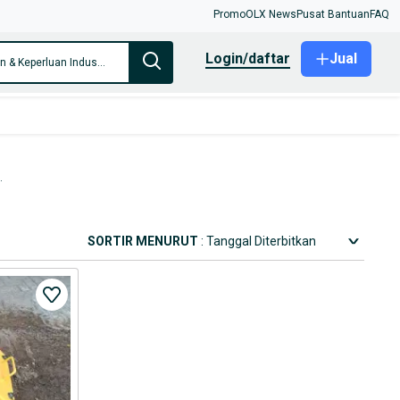
Promo
OLX News
Pusat Bantuan
FAQ
login/daftar
Jual
Hanya di Mesin & Keperluan Industri
.
SORTIR MENURUT
: Tanggal Diterbitkan