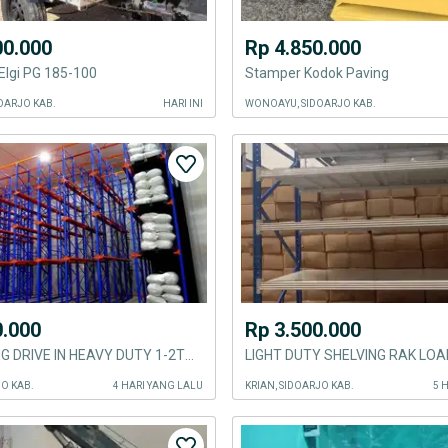
00.000
Rp 4.850.000
Elgi PG 185-100
Stamper Kodok Paving
OARJO KAB.
HARI INI
WONOAYU, SIDOARJO KAB.
0.000
Rp 3.500.000
RAK GUDANG DRIVE IN HEAVY DUTY 1-2TON PERLEVEL
JO KAB.
4 HARI YANG LALU
KRIAN, SIDOARJO KAB.
5 