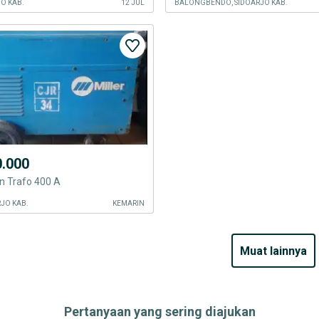
JO KAB.
12 JUL
BALONGBENDO, SIDOARJO KAB.
0.000
n Trafo 400 A
JO KAB.
KEMARIN
muat lainnya
Pertanyaan yang sering diajukan