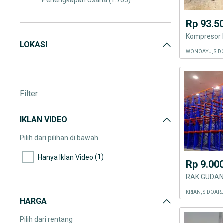
Perlengkapan Usaha
(1.703)
Mesin & Keperluan Industri
(1.926)
Rp 93.5
Lain-lain
(1.619)
Kompresor 
LOKASI
WONOAYU, SID
Filter
IKLAN VIDEO
Pilih dari pilihan di bawah
(1)
Hanya Iklan Video
Rp 9.00
KRIAN, SIDOAR
HARGA
Pilih dari rentang