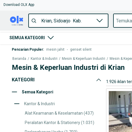
Download OLX App
SEMUA KATEGORI
Pencarian Populer
:
mesin jahit
-
genset silent
Beranda
/
Kantor & Industri
/
Mesin & Keperluan Industri
/
Mesin & Kepe
Mesin & Keperluan Industri di Krian
KATEGORI
1.926 iklan te
Semua Kategori
Kantor & Industri
Alat Keamanan & Keselamatan
(437)
Peralatan Kantor & Stationery
(1.031)