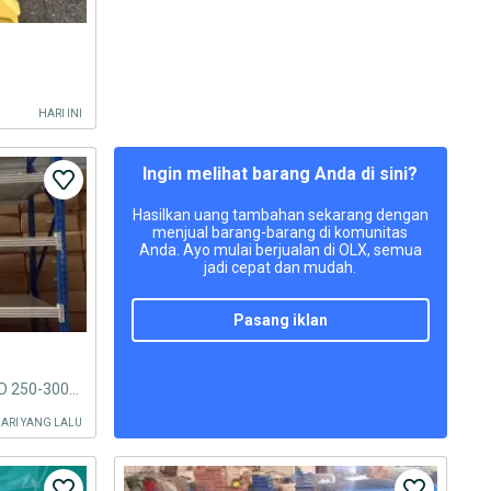
HARI INI
Ingin melihat barang Anda di sini?
Hasilkan uang tambahan sekarang dengan
menjual barang-barang di komunitas
Anda. Ayo mulai berjualan di OLX, semua
jadi cepat dan mudah.
pasang iklan
LIGHT DUTY SHELVING RAK LOAD 250-300KG PER AMBALAN SIAP KIRIM
HARI YANG LALU