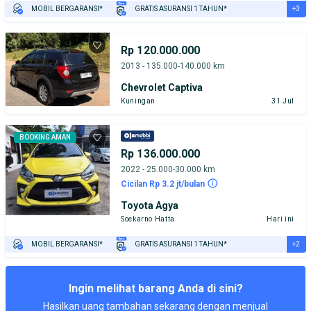
+3
MOBIL BERGARANSI*
GRATIS ASURANSI 1 TAHUN*
TEST DRIVE DARI RUMAH
GRATIS BIAYA JASA PERAWATAN*
PENJUAL TERVERIFIKASI
Rp 120.000.000
2013 - 135.000-140.000 km
Chevrolet Captiva
Kuningan
31 Jul
BOOKING AMAN
Rp 136.000.000
2022 - 25.000-30.000 km
Cicilan Rp 3.2 jt/bulan
Toyota Agya
Soekarno Hatta
Hari ini
+2
MOBIL BERGARANSI*
GRATIS ASURANSI 1 TAHUN*
TEST DRIVE DARI RUMAH
GRATIS BIAYA JASA PERAWATAN*
Ingin melihat barang Anda di sini?
Hasilkan uang tambahan sekarang dengan menjual