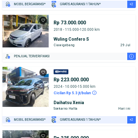
+2
MOBIL BERGARANSI*
GRATIS ASURANSI 1 TAHUN*
TEST DRIVE DARI RUMAH
GRATIS BIAYA JASA PERAWATAN*
Rp 73.000.000
2018 - 115.000-120.000 km
Wuling Confero S
Ciawigebang
29 Jul
i
PENJUAL TERVERIFIKASI
Rp 223.000.000
2024 - 10.000-15.000 km
Cicilan Rp 5.3 jt/bulan
Daihatsu Xenia
Soekarno Hatta
Hari ini
+2
MOBIL BERGARANSI*
GRATIS ASURANSI 1 TAHUN*
TEST DRIVE DARI RUMAH
GRATIS BIAYA JASA PERAWATAN*