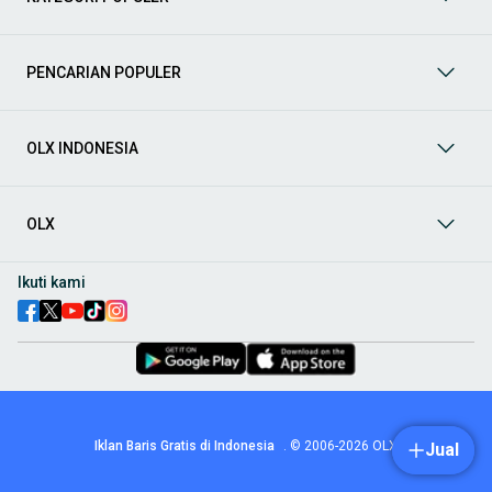
prima dan riwayat yang jelas. Mulai dari Honda, Toyota,
Suzuki, hingga Mitsubishi, tersedia berbagai model MPV, SUV,
Sedan, dan lainnya.
PENCARIAN POPULER
Aksesoris Mobil
: Lengkapi tampilan dan fungsionalitas mobil
Anda dengan
aksesoris mobil
terbaik dari OLX! Temukan
beragam pilihan produk berkualitas tinggi, mulai dari
aksesoris interior seperti sarung jok dan karpet, hingga
OLX INDONESIA
aksesoris eksterior seperti
body kit
dan
roof rack
.
Audio Mobil
: Nikmati perjalanan Anda dengan pengalaman
audio terbaik bersama
audio mobil
dari OLX! Tersedia
OLX
berbagai pilihan
head unit
, speaker, amplifier, subwoofer,
hingga instalasi audio profesional. Cocok untuk Anda yang
ingin meningkatkan kualitas suara dalam kabin
mobil
,
Ikuti kami
menjadikan setiap perjalanan lebih menyenangkan.
Spare Part Mobil
: Jaga performa
mobil
Anda dengan
spare
part mobil
original dan berkualitas dari OLX! Temukan
berbagai komponen penting mulai dari filter oli, kampas rem,
busi, hingga komponen mesin lainnya.
Velg dan Ban Mobil
: Tingkatkan keamanan dan penampilan
mobil
Anda dengan pilihan
velg dan ban mobil
terbaik di
Iklan Baris Gratis di Indonesia
.
© 2006-2026
OLX
Jual
OLX! Tersedia berbagai ukuran dan desain velg, serta
beragam jenis ban untuk berbagai kondisi jalan.