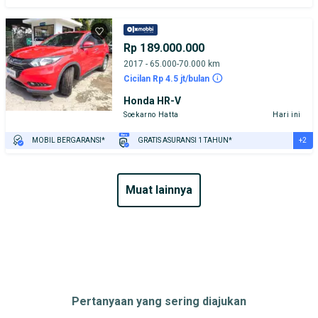
Rp 189.000.000
2017 - 65.000-70.000 km
Cicilan Rp 4.5 jt/bulan
Honda HR-V
Soekarno Hatta
Hari ini
+2
MOBIL BERGARANSI*
GRATIS ASURANSI 1 TAHUN*
TEST DRIVE DARI RUMAH
GRATIS BIAYA JASA PERAWATAN*
muat lainnya
Pertanyaan yang sering diajukan