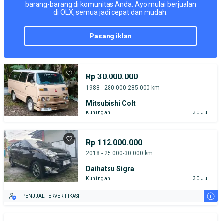
barang-barang di komunitas Anda. Ayo mulai berjualan
di OLX, semua jadi cepat dan mudah.
pasang iklan
Rp 30.000.000
1988 - 280.000-285.000 km
Mitsubishi Colt
Kuningan
30 Jul
Rp 112.000.000
2018 - 25.000-30.000 km
Daihatsu Sigra
Kuningan
30 Jul
i
PENJUAL TERVERIFIKASI