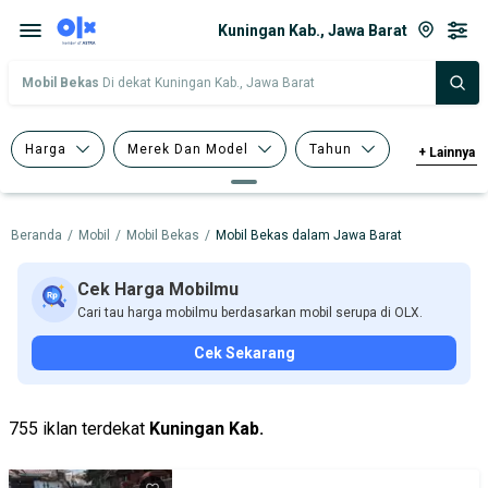
Kuningan Kab., Jawa Barat
Mobil Bekas
Di dekat Kuningan Kab., Jawa Barat
Harga
Merek Dan Model
Tahun
+
Lainnya
Tipe Bodi
Tipe Membership
Beranda
/
Mobil
/
Mobil Bekas
/
Mobil Bekas dalam Jawa Barat
Cek Harga Mobilmu
Cari tau harga mobilmu berdasarkan mobil serupa di OLX.
Cek Sekarang
755 iklan terdekat
Kuningan Kab.