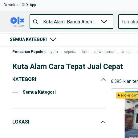
Download OLX App
SEMUA KATEGORI
Pencarian Populer
:
ayam
-
sepeda
-
brio
-
sewa rumah
-
vespa
-
Kuta Alam Cara Tepat Jual Cepat
KATEGORI
6.395 iklan te
Semua Kategori
LOKASI