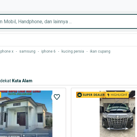
iphone x
-
samsung
-
iphone 6
-
kucing persia
-
ikan cupang
rdekat
Kuta Alam