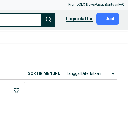
Promo
OLX News
Pusat Bantuan
FAQ
login/daftar
Jual
SORTIR MENURUT
: Tanggal Diterbitkan