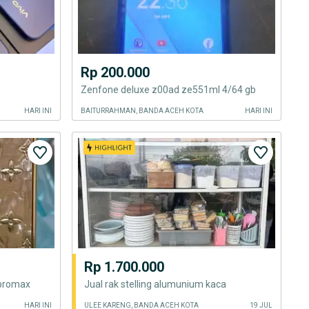
Rp 200.000
Zenfone deluxe z00ad ze551ml 4/64 gb
HARI INI
BAITURRAHMAN, BANDA ACEH KOTA
HARI INI
Rp 1.700.000
 promax
Jual rak stelling alumunium kaca
HARI INI
ULEE KARENG, BANDA ACEH KOTA
19 JUL