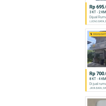
Rp 695.
3 KT - 2 K
LUENG BATA,
Rp 700.
8 KT - 4 K
Di jual ru
JAYA BARU, 