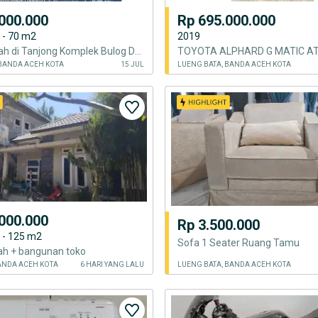
000.000
Rp 695.000.000
M - 70 m2
2019
Dijual Rumah di Tanjong Komplek Bulog Dekat Lueng Bata dan Pango - Tanah Super Luas dan Lega!
TOYOTA ALPHARD G MATIC AT
 BANDA ACEH KOTA
15 JUL
LUENG BATA, BANDA ACEH KOTA
000.000
Rp 3.500.000
M - 125 m2
Sofa 1 Seater Ruang Tamu
mah + bangunan toko
BANDA ACEH KOTA
6 HARI YANG LALU
LUENG BATA, BANDA ACEH KOTA