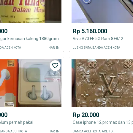
000
Rp 5.160.000
segar kemasan kaleng 1880gram
Vivo V70 FE 5G Ram 8+8/ 2
DA ACEH KOTA
HARI INI
LUENG BATA, BANDA ACEH KOTA
000
Rp 20.000
elum pernah pakai
Case iphone 12 promax dan 13
 BANDA ACEH KOTA
HARI INI
BANDA ACEH KOTA, ACEH D.I.