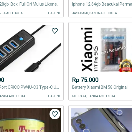
Iphone 13 128gb iBox, Full Ori Mulus Likenew
Iphone 12 64gb Beacukai Perman
ANDA ACEH KOTA
HARI INI
JAYA BARU, BANDA ACEH KOTA
00
Rp 75.000
USB HUB 4 Port ORICO PW4U-C3 Type-C USB 3.0 5Gbps HUB Adapter OTG
Battery Xiaomi BM 58 Original
BANDA ACEH KOTA
HARI INI
MEURAXA, BANDA ACEH KOTA