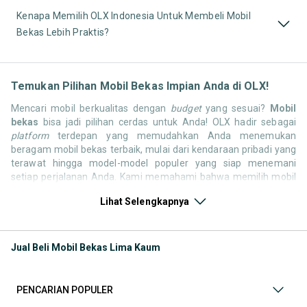
Kenapa Memilih OLX Indonesia Untuk Membeli Mobil
Bekas Lebih Praktis?
Temukan Pilihan Mobil Bekas Impian Anda di OLX!
Mencari mobil berkualitas dengan
budget
yang sesuai?
Mobil
bekas
bisa jadi pilihan cerdas untuk Anda! OLX hadir sebagai
platform
terdepan yang memudahkan Anda menemukan
beragam mobil bekas terbaik, mulai dari kendaraan pribadi yang
terawat hingga model-model populer yang siap menemani
setiap perjalanan Anda. Kami memahami bahwa memilih mobil
bekas butuh kepercayaan, oleh karena itu OLX menyediakan
Lihat Selengkapnya
ribuan daftar dari penjual terpercaya di seluruh Indonesia.
Jelajahi sekarang dan temukan mobil bekas yang paling sesuai
dengan gaya hidup, kebutuhan, dan
budget
Anda!
Jual Beli Mobil Bekas Lima Kaum
Memilih
mobil bekas
yang tepat tentu bukan perkara mudah.
Apakah Anda mencari mobil keluarga yang luas, SUV yang
tangguh untuk petualangan, sedan yang elegan untuk tampilan
PENCARIAN POPULER
berkelas, atau mobil kota yang irit dan lincah? Di OLX, Anda akan