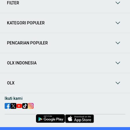
FILTER
menambah penghasilan.
Jasa
Butuh layanan? Mulai dari servis rumah, jasa kebersihan,
les privat, hingga digital marketing tersedia di sini.
KATEGORI POPULER
Jenis Lowongan Kerja yang Bisa Anda Temukan di OLX
Berikut beberapa jenis lowongan kerja yang paling banyak dicari
PENCARIAN POPULER
dan tersedia di OLX:
Lowongan Kerja Full Time: Peluang karir tetap di berbagai
perusahaan ternama dan startup inovatif.
OLX INDONESIA
Lowongan Kerja Part Time: Kesempatan bekerja paruh waktu
dengan fleksibilitas yang cocok untuk pelajar, mahasiswa,
atau pekerja sampingan.
OLX
Magang & Internship: Program magang untuk menambah
pengalaman kerja dan membangun jaringan profesional
sejak dini.
Ikuti kami
Freelance & Project Based: Proyek jangka pendek dan
freelance yang sesuai dengan keahlian khusus.
Manfaat Lengkap Kategori Lowongan Kerja di OLX