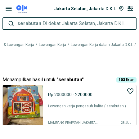
Jakarta Selatan, Jakarta D.K.I.
serabutan
Di dekat Jakarta Selatan, Jakarta D.K.I.
a & Lowongan Kerja
/
Lowongan Kerja
/
Lowongan Kerja dalam Jakarta D.K.I.
/
Menampilkan hasil untuk
"
serabutan
"
103
Iklan
Rp 2000000 - 2200000
Lowongan kerja pengasuh balita ( serabutan )
MAMPANG PRAPATAN, JAKARTA SELATAN
28 JUL