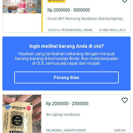
Rp 2300000 - 3000000
Dicari ART Momong Serabutan Wanita Nginap Pengalaman PRT/Pembantu
GROGOL PETAMBURAN, JAKARTA BARAT
6 HARI YANG LALU
Ingin melihat barang Anda di sini?
Hasilkan uang tambahan sekarang dengan menjual
barang-barang di komunitas Anda. Ayo mulai berjualan
di OLX, semua jadi cepat dan mudah.
pasang iklan
Rp 2000000 - 2300000
Art nginap serabutan
PALMERAH, JAKARTA BARAT
HARI INI