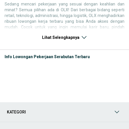
Sedang mencari pekerjaan yang sesuai dengan keahlian dan
minat? Semua pilihan ada di OLX! Dari berbagai bidang seperti
retail, teknologi, administrasi, hingga logistik, OLX menghadirkan
ribuan lowongan kerja terbaru yang bisa Anda akses dengan
mudah. Cocok untuk yang ingin memulai karir baru, pindah
pekerjaan, atau mencari pengalaman kerja tambahan. Semua
Lihat Selengkapnya
tersedia dalam satu platform praktis yang bisa diakses kapan
saja dan di mana saja sesuai dengan lokasi pilihanmu.
Kategori Lowongan Kerja di OLX dirancang khusus agar kamu
Info Lowongan Pekerjaan Serabutan Terbaru
bisa menjelajahi berbagai peluang karir dengan mudah,
menemukan posisi yang pas, dan meraih impian profesionalmu.
Baik kamu fresh graduate yang baru mulai mencari kerja,
maupun profesional yang ingin upgrade karier, semua ada disini,
siap untuk Anda manfaatkan. Berikut ini adalah kategori lainnya
yang bisa Anda temukan:
Jasa & Lowongan
Peluang kerja dan pencarian jasa dari
berbagai bidang yang bisa kamu cari dan lamar dengan
mudah.
KATEGORI
Cari Pekerjaan
Punya keahlian istimewa? Jangan ragu
pasang iklan dan tawarkan dirimu, Cocok untuk freelancer,
pekerja harian, atau tenaga profesional yang ingin