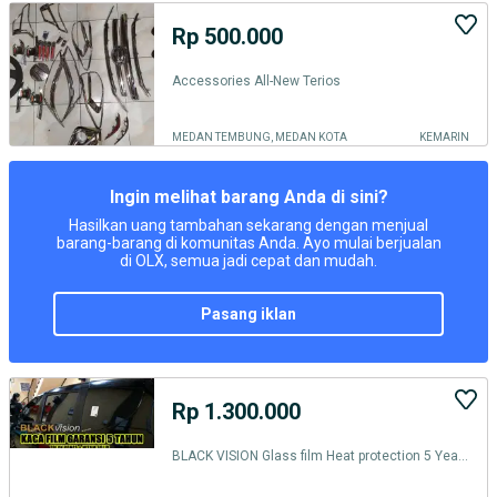
Rp 500.000
Accessories All-New Terios
MEDAN TEMBUNG, MEDAN KOTA
KEMARIN
Ingin melihat barang Anda di sini?
Hasilkan uang tambahan sekarang dengan menjual
barang-barang di komunitas Anda. Ayo mulai berjualan
di OLX, semua jadi cepat dan mudah.
pasang iklan
Rp 1.300.000
BLACK VISION Glass film Heat protection 5 Years Warantty