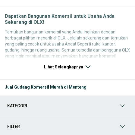
Dapatkan Bangunan Komersil untuk Usaha Anda
Sekarang di OLX!
Temukan bangunan komersil yang Anda inginkan dengan
berbagai pilihan menarik di OLX. Jelajahi sekarang dan temukan
yang paling cocok untuk usaha Anda! Seperti ruko, kantor,
gudang, hingga ruang usaha. Semua tersedia dari pengguna OLX
yang ingin menjual atau menyewakan bangunan komersil
mereka. Yuk, lihat pilihan properti bekas maupun baru yang
Lihat Selengkapnya
tersedia untuk Anda sekarang!
Beli Rumah & Apartemen
Temukan berbagai pilihan tempat
tinggal mulai dari rumah tapak, apartemen, hingga
Jual Gudang Komersil Murah di Menteng
kondominium. Jelajahi properti berdasarkan lokasi, jumlah
kamar, fasilitas, dan harga yang sesuai dengan anggaran
Anda. Dapatkan hunian impian Anda sekarang!
KATEGORI
Sewa Rumah & Apartemen
Temukan berbagai pilihan
tempat tinggal, mulai dari rumah tapak, apartemen, hingga
kondominium. Jelajahi properti berdasarkan lokasi, jumlah
kamar, fasilitas, dan harga yang sesuai dengan anggaran
FILTER
Anda. Dapatkan hunian impian Anda sekarang!