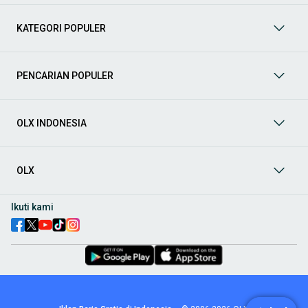
Tanah
Cari penawaran menarik di kategori
Tanah
, termasuk
tanah kavling, lahan pertanian, dan lahan industri. Sesuaikan
KATEGORI POPULER
dengan kebutuhan pembangunan atau investasi Anda.
Temukan lokasi strategis dengan harga terbaik di OLX.
Indekos
Jelajahi berbagai pilihan
Indekos
di OLX! Temukan
PENCARIAN POPULER
kamar indekos dengan fasilitas lengkap, lokasi strategis
dekat kampus atau perkantoran, dan harga yang sesuai
dengan anggaran Anda. Baik untuk pelajar, mahasiswa,
maupun pekerja, OLX menyediakan beragam opsi indekos
OLX INDONESIA
yang nyaman dan aman.
Sewa Bangunan Komersil
Anda bisa mendapatkan berbagai
properti dalam kategori
Properti Komersial
, seperti ruko,
OLX
kantor, gudang, hingga ruang usaha. Temukan pilihan terbaik
untuk mendukung bisnis Anda! Semua harga bersaing dan
pastikan properti sesuai dengan kebutuhan usaha Anda.
Ikuti kami
Cara Mendapatkan Bangunan Komersil di OLX
Untuk menemukan berbagai bagunan komersil, kunjungi kategori
yang tersedia di menu OLX. Pilih properti yang Anda butuhkan
berdasarkan lokasi, jenis, atau preferensi lainnya. Setelah
menemukan yang sesuai, hubungi penjual untuk memastikan