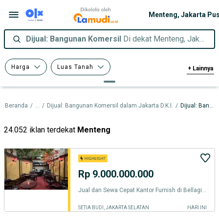
Dijual: Bangunan Komersil
Di dekat Menteng, Jakarta Pusat
Harga
Luas Tanah
+
Lainnya
Luas Bangunan
Sertifikasi
Beranda
/
...
/
Dijual: Bangunan Komersil dalam Jakarta D.K.I.
/
Dijual: Bangunan Komersil dalam Jakarta Pusat
24.052 iklan terdekat
Menteng
Rp 9.000.000.000
Jual dan Sewa Cepat Kantor Furnish di Bellagio Boutique Mall Mega Kuningan Jakarta
SETIA BUDI, JAKARTA SELATAN
HARI INI