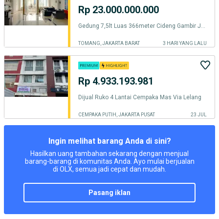
Rp 23.000.000.000
Gedung 7,5lt Luas 366meter Cideng Gambir Jakarta Pusat
TOMANG, JAKARTA BARAT
3 HARI YANG LALU
Rp 4.933.193.981
Dijual Ruko 4 Lantai Cempaka Mas Via Lelang
CEMPAKA PUTIH, JAKARTA PUSAT
23 JUL
Ingin melihat barang Anda di sini?
Hasilkan uang tambahan sekarang dengan menjual
barang-barang di komunitas Anda. Ayo mulai berjualan
di OLX, semua jadi cepat dan mudah.
pasang iklan