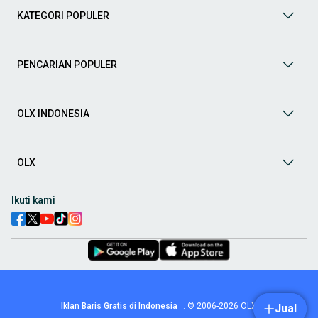
Mobil Bekas
: Temukan berbagai pilihan
mobil bekas
KATEGORI POPULER
berkualitas dan terpercaya di
OLX
! Dapatkan penawaran
terbaik untuk berbagai jenis mobil bekas dengan kondisi
prima dan riwayat yang jelas. Mulai dari Honda, Toyota,
Suzuki, hingga Mitsubishi, tersedia berbagai model MPV, SUV,
PENCARIAN POPULER
Sedan, dan lainnya. Cocok untuk Anda yang mencari
kendaraan dengan harga lebih terjangkau
Aksesoris Mobil
: Lengkapi tampilan dan fungsionalitas mobil
OLX INDONESIA
Anda dengan
aksesoris mobil
terbaik dari OLX! Temukan
beragam pilihan produk berkualitas tinggi, mulai dari
aksesoris interior seperti sarung jok dan karpet, hingga
aksesoris eksterior seperti
body kit
dan
roof rack
.
OLX
Audio Mobil
: Nikmati perjalanan Anda dengan pengalaman
audio terbaik bersama
audio mobil
dari OLX! Tersedia
Ikuti kami
berbagai pilihan
head unit
, speaker, amplifier, subwoofer,
hingga instalasi audio profesional. Cocok untuk Anda yang
ingin meningkatkan kualitas suara dalam kabin
mobil
,
menjadikan setiap perjalanan lebih menyenangkan.
Spare Part Mobil
: Jaga performa
mobil
Anda dengan
spare
part mobil
original dan berkualitas dari OLX! Temukan
berbagai komponen penting mulai dari filter oli, kampas rem,
busi, hingga komponen mesin lainnya.
Iklan Baris Gratis di Indonesia
.
© 2006-2026
OLX
Jual
Velg dan Ban Mobil
: Tingkatkan keamanan dan penampilan