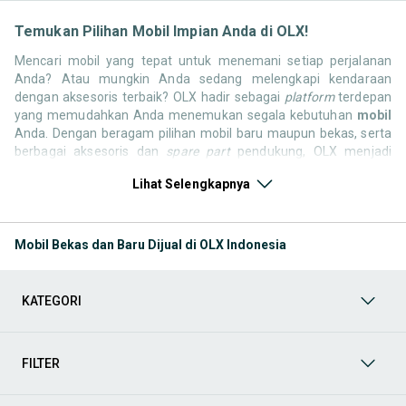
Temukan Pilihan Mobil Impian Anda di OLX!
Mencari mobil yang tepat untuk menemani setiap perjalanan
Anda? Atau mungkin Anda sedang melengkapi kendaraan
dengan aksesoris terbaik? OLX hadir sebagai
platform
terdepan
yang memudahkan Anda menemukan segala kebutuhan
mobil
Anda. Dengan beragam pilihan mobil baru maupun bekas, serta
berbagai aksesoris dan
spare part
pendukung, OLX menjadi
solusi satu pintu untuk semua kebutuhan otomotif Anda.
Lihat Selengkapnya
Jelajahi sekarang dan temukan mobil yang paling sesuai dengan
gaya hidup, kebutuhan, dan
budget
Anda!
Memilih mobil yang tepat tentu bukan perkara mudah. Apakah
Mobil Bekas dan Baru Dijual di OLX Indonesia
Anda mencari mobil keluarga, SUV tangguh, sedan elegan, atau
truk komersial untuk bisnis? Di OLX, Anda tidak hanya
menemukan mobil, tetapi juga berbagai komponen pendukung
KATEGORI
yang berkualitas. Kami hadir untuk memastikan pengalaman jual
beli Anda berjalan lancar, efisien, dan menyenangkan. Yuk, lihat
berbagai produk mobil yang bisa mendukung mobilitas dan
passion
Anda sekarang juga. Berikut adalah kategori utama yang
FILTER
bisa Anda temukan: