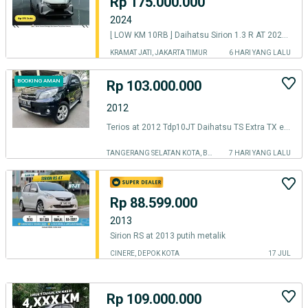
Rp 175.000.000
2024
[ LOW KM 10RB ] Daihatsu Sirion 1.3 R AT 2024/2025
KRAMAT JATI, JAKARTA TIMUR
6 HARI YANG LALU
Rp 103.000.000
BOOKING AMAN
2012
Terios at 2012 Tdp10JT Daihatsu TS Extra TX evalia ertiga sirion matic
TANGERANG SELATAN KOTA, BANTEN
7 HARI YANG LALU
Rp 88.599.000
2013
Sirion RS at 2013 putih metalik
CINERE, DEPOK KOTA
17 JUL
Rp 109.000.000