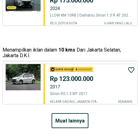
Rp 175.000.000
2024
[ LOW KM 10RB ] Daihatsu Sirion 1.3 R AT 2024/2025
BEJI, DEPOK KOTA
6 HARI YANG LALU
Menampilkan iklan dalam
10 kms
Dari Jakarta Selatan,
Jakarta D.K.I.
Rp 123.000.000
2017
Sirion RS 1.3 MT 2017
KELAPA GADING, JAKARTA UTARA
KEMARIN
muat lainnya