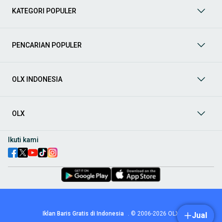
Mobil Bekas
: Temukan berbagai pilihan
mobil bekas
KATEGORI POPULER
berkualitas dan terpercaya di
OLX
! Dapatkan penawaran
terbaik untuk berbagai jenis mobil bekas dengan kondisi
prima dan riwayat yang jelas. Mulai dari Honda, Toyota,
Suzuki, hingga Mitsubishi, tersedia berbagai model MPV, SUV,
PENCARIAN POPULER
Sedan, dan lainnya. Cocok untuk Anda yang mencari
kendaraan dengan harga lebih terjangkau
Aksesoris Mobil
: Lengkapi tampilan dan fungsionalitas mobil
OLX INDONESIA
Anda dengan
aksesoris mobil
terbaik dari OLX! Temukan
beragam pilihan produk berkualitas tinggi, mulai dari
aksesoris interior seperti sarung jok dan karpet, hingga
aksesoris eksterior seperti
body kit
dan
roof rack
.
OLX
Audio Mobil
: Nikmati perjalanan Anda dengan pengalaman
audio terbaik bersama
audio mobil
dari OLX! Tersedia
Ikuti kami
berbagai pilihan
head unit
, speaker, amplifier, subwoofer,
hingga instalasi audio profesional. Cocok untuk Anda yang
ingin meningkatkan kualitas suara dalam kabin
mobil
,
menjadikan setiap perjalanan lebih menyenangkan.
Spare Part Mobil
: Jaga performa
mobil
Anda dengan
spare
part mobil
original dan berkualitas dari OLX! Temukan
berbagai komponen penting mulai dari filter oli, kampas rem,
busi, hingga komponen mesin lainnya.
Iklan Baris Gratis di Indonesia
.
© 2006-2026
OLX
Jual
Velg dan Ban Mobil
: Tingkatkan keamanan dan penampilan