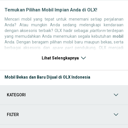
Temukan Pilihan Mobil Impian Anda di OLX!
Mencari mobil yang tepat untuk menemani setiap perjalanan
Anda? Atau mungkin Anda sedang melengkapi kendaraan
dengan aksesoris terbaik? OLX hadir sebagai
platform
terdepan
yang memudahkan Anda menemukan segala kebutuhan
mobil
Anda. Dengan beragam pilihan mobil baru maupun bekas, serta
berbagai aksesoris dan
spare part
pendukung, OLX menjadi
solusi satu pintu untuk semua kebutuhan otomotif Anda.
Lihat Selengkapnya
Jelajahi sekarang dan temukan mobil yang paling sesuai dengan
gaya hidup, kebutuhan, dan
budget
Anda!
Memilih mobil yang tepat tentu bukan perkara mudah. Apakah
Mobil Bekas dan Baru Dijual di OLX Indonesia
Anda mencari mobil keluarga, SUV tangguh, sedan elegan, atau
truk komersial untuk bisnis? Di OLX, Anda tidak hanya
menemukan mobil, tetapi juga berbagai komponen pendukung
KATEGORI
yang berkualitas. Kami hadir untuk memastikan pengalaman jual
beli Anda berjalan lancar, efisien, dan menyenangkan. Yuk, lihat
berbagai produk mobil yang bisa mendukung mobilitas dan
passion
Anda sekarang juga. Berikut adalah kategori utama yang
FILTER
bisa Anda temukan: