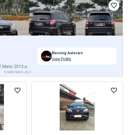
Blessing Autocars
View Profile
Subaru Forester 2.0 XT Bensin AT Matic 2013 abu Panoramic Sunroof
5 HARI YANG LALU