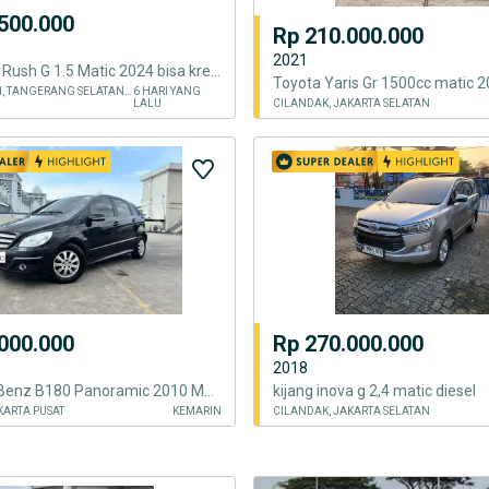
500.000
Rp 210.000.000
2021
Siap Pakai! Rush G 1.5 Matic 2024 bisa kredit
Toyota Yaris Gr 1500cc matic 
PONDOK AREN, TANGERANG SELATAN KOTA
6 HARI YANG
LALU
CILANDAK, JAKARTA SELATAN
000.000
Rp 270.000.000
2018
Mercedes Benz B180 Panoramic 2010 Matic Hitam
kijang inova g 2,4 matic diesel
KARTA PUSAT
KEMARIN
CILANDAK, JAKARTA SELATAN