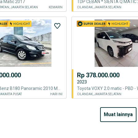
ga Matic 2017
TDP CEBAN * SIENTA Q MATIC 
ATAN, JAKARTA SELATAN
KEMARIN
CILANDAK, JAKARTA SELATAN
000.000
Rp 378.000.000
2023
Mercedes Benz B180 Panoramic 2010 Matic Hitam
JAKARTA PUSAT
HARI INI
CILANDAK, JAKARTA SELATAN
muat lainnya