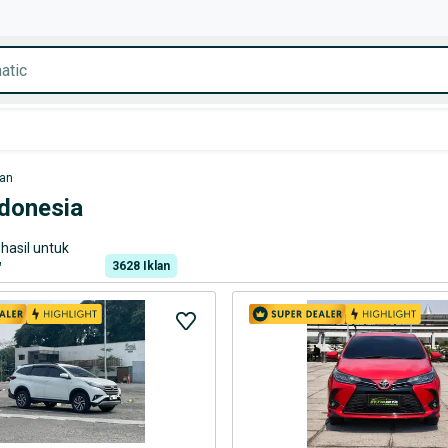
tan
ndonesia
hasil untuk
3628
Iklan
"