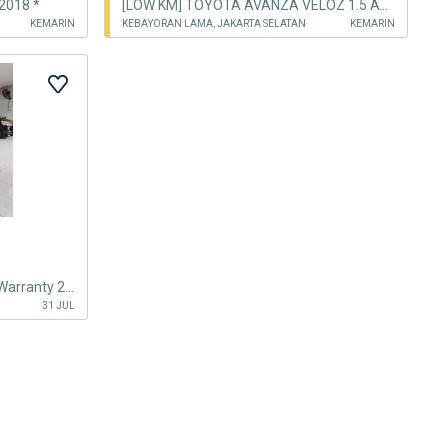
2018 *
[LOW KM] TOYOTA AVANZA VELOZ 1.5 AT 2021 PUTIH ISTIMEWA TT 2020 MATIC
KEMARIN
KEBAYORAN LAMA, JAKARTA SELATAN
KEMARIN
Toyota VOXY 2.0 matic - PBD - Warranty 2027 - Like New
31 JUL