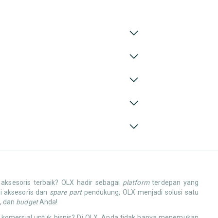
ksesoris terbaik? OLX hadir sebagai
platform
terdepan yang
i aksesoris dan
spare part
pendukung, OLX menjadi solusi satu
, dan
budget
Anda!
k komersial untuk bisnis? Di OLX, Anda tidak hanya menemukan