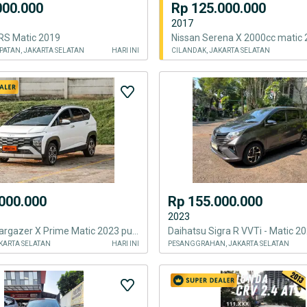
000.000
Rp 125.000.000
2017
RS Matic 2019
Nissan Serena X 2000cc matic
ATAN, JAKARTA SELATAN
HARI INI
CILANDAK, JAKARTA SELATAN
000.000
Rp 155.000.000
2023
Hyundai Stargazer X Prime Matic 2023 putih ganjil
Daihatsu Sigra R VVTi - Matic 2
KARTA SELATAN
HARI INI
PESANGGRAHAN, JAKARTA SELATAN