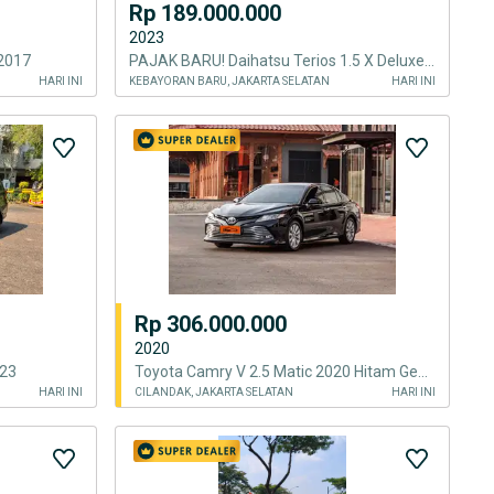
Rp 189.000.000
2023
 2017
PAJAK BARU! Daihatsu Terios 1.5 X Deluxe AT 2023 Matic KM LOW
HARI INI
KEBAYORAN BARU, JAKARTA SELATAN
HARI INI
Rp 306.000.000
2020
023
Toyota Camry V 2.5 Matic 2020 Hitam Genap
HARI INI
CILANDAK, JAKARTA SELATAN
HARI INI