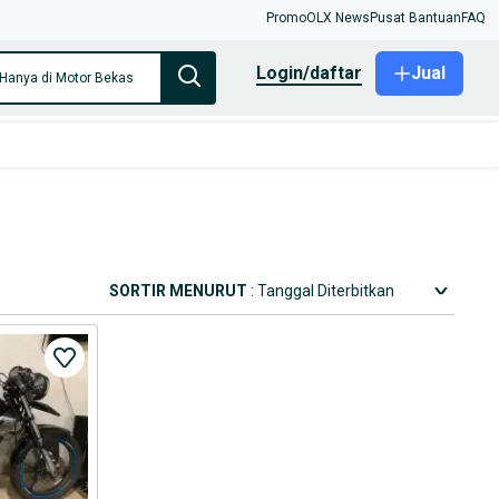
Promo
OLX News
Pusat Bantuan
FAQ
login/daftar
Jual
Hanya di Motor Bekas
SORTIR MENURUT
: Tanggal Diterbitkan