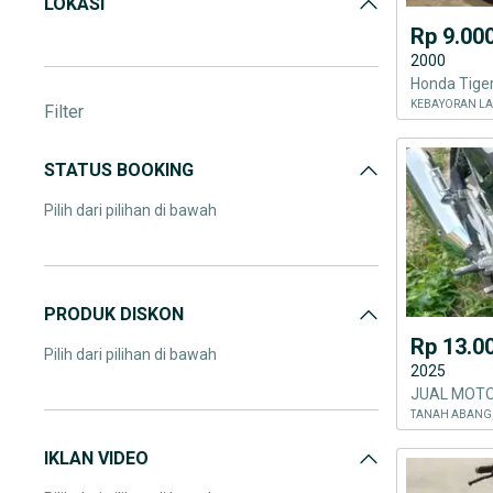
LOKASI
Rp 9.00
2000
Honda Tige
KEBAYORAN LA
Filter
STATUS BOOKING
Pilih dari pilihan di bawah
PRODUK DISKON
Rp 13.0
Pilih dari pilihan di bawah
2025
JUAL MOTO
TANAH ABANG,
IKLAN VIDEO