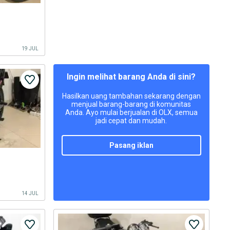
19 JUL
Ingin melihat barang Anda di sini?
Hasilkan uang tambahan sekarang dengan
menjual barang-barang di komunitas
Anda. Ayo mulai berjualan di OLX, semua
jadi cepat dan mudah.
pasang iklan
14 JUL