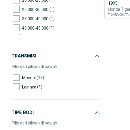
20.000-25.000
1995
(1)
Honda Tige
25.000-30.000
TIGARAKSA, T
(1)
35.000-40.000
(1)
40.000-45.000
(1)
45.000-50.000
(1)
70.000-75.000
TRANSMISI
(1)
75.000-80.000
(1)
95.000-100.000
Pilih dari pilihan di bawah
(1)
100.000-105.000
(13)
Manual
(1)
170.000-175.000
(1)
Lainnya
(1)
255.000-260.000
(1)
>300.000
TIPE BODI
Pilih dari pilihan di bawah