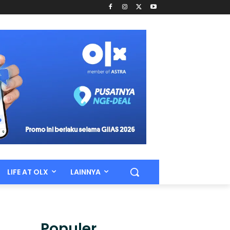
LIFE AT OLX
LAINNYA
Populer.