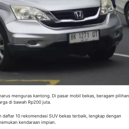
i harus menguras kantong. Di pasar mobil bekas, beragam pilihan
rga di bawah Rp200 juta.
ah daftar 10 rekomendasi SUV bekas terbaik, lengkap dengan
nemukan kendaraan impian.