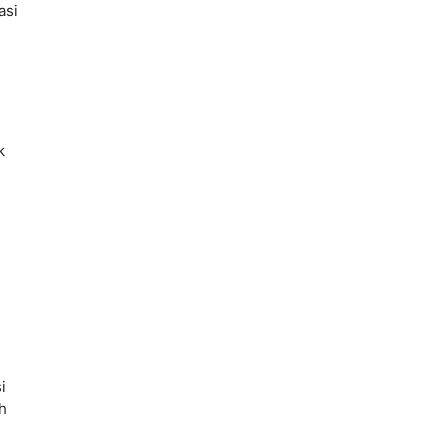
asi
k
i
h