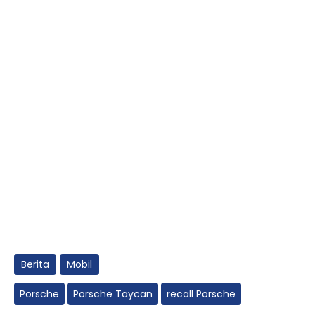
Berita
Mobil
Porsche
Porsche Taycan
recall Porsche