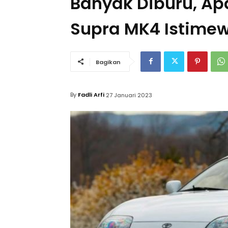
Banyak Diburu, Ap
Supra MK4 Istime
Bagikan
By
Fadli Arfi
27 Januari 2023