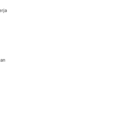
rja
gan