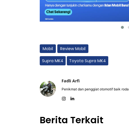
Mobil
Review Mobil
Supra MK4
Toyota Supra MK4
Fadli Arfi
Penikmat dan penggiat otomotif baik rod
Berita Terkait