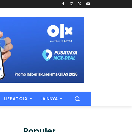
LIFE AT OLX
LAINNYA
Populer.