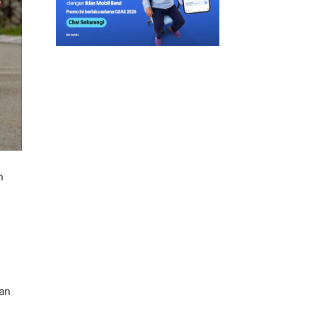
n
tan