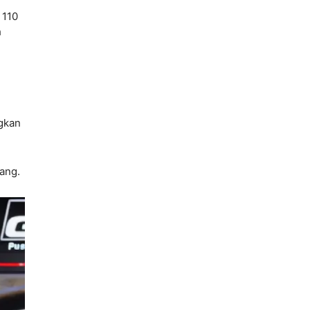
 110
h
ngkan
ang.