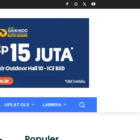
LIFE AT OLX
LAINNYA
Populer.