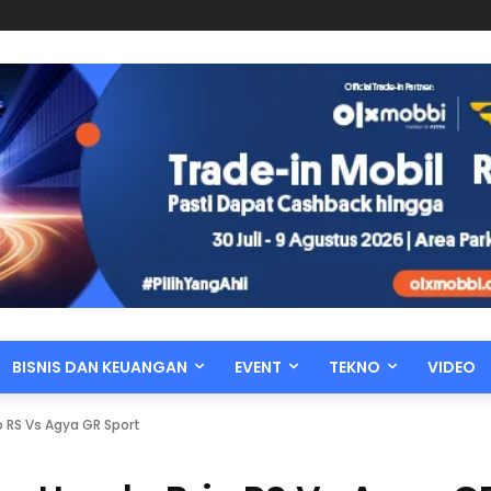
BISNIS DAN KEUANGAN
EVENT
TEKNO
VIDEO
io RS Vs Agya GR Sport