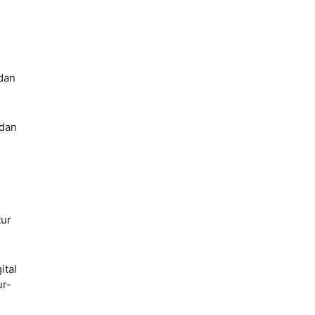
 dan
 dan
tur
ital
ur-