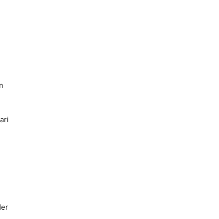
n
ari
der