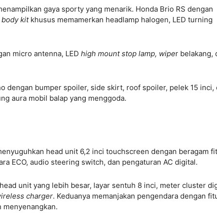
 menampilkan gaya sporty yang menarik. Honda Brio RS dengan
n
body kit
khusus memamerkan headlamp halogen, LED turning
gan micro antenna, LED
high mount stop lamp, wipe
r belakang,
o dengan bumper spoiler, side skirt, roof spoiler, pelek 15 inci,
ng aura mobil balap yang menggoda.
enyuguhkan head unit 6,2 inci touchscreen dengan beragam fi
ra ECO, audio steering switch, dan pengaturan AC digital.
d unit yang lebih besar, layar sentuh 8 inci, meter cluster dig
ireless charger
. Keduanya memanjakan pengendara dengan fit
ih menyenangkan.